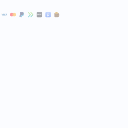
apply.
та
я обслуживания