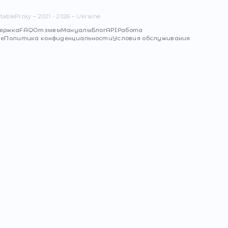
eProxy
© StableProxy – 2021 - 2026 – Ukraine
серверов
Поддержка
FAQ
Отзывы
Мануалы
Блог
API
Рабо
е предложение
Политика конфиденциальности
Услови