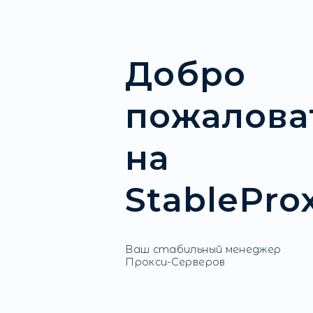
Добро
пожал
на
Stable
Ваш стабильный мене