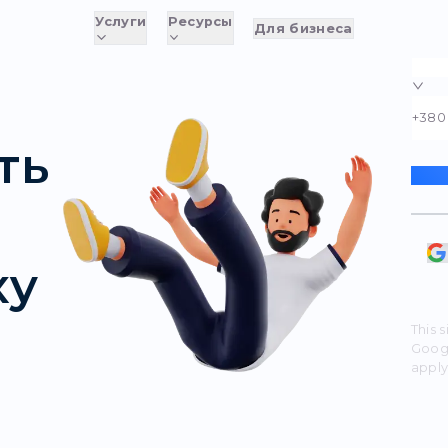
Услуги
Ресурсы
Д
овать
Proxy
джер
