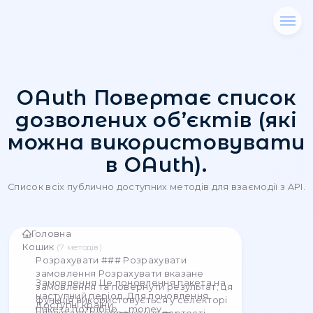
OAuth Повертає сп
дозволених об’єктів
можна використову
в OAuth).
Список всіх публично доступних методів для взаєм
Головна
Кошик
(
7
методів
)