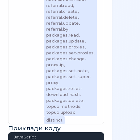
tokens.read, api-
tokens.create, api-
tokens.delete,
balance.history,
balance.subscriptions,
balance.un-subscribe,
balance.read,
features.read,
features.update,
support.read,
support.create,
support.update,
conversation.read,
conversation.create,
promo.read,
promo.activate,
phone.link,
phone.read, user-
settings.update, user-