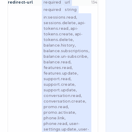
Cart
(
1
методів
)
Available geo services
Public
(
1
методів
)
налаштування ### Загальні
Отримати URL-адресу авторизації
налаштування Значення для всього
OAuth ### Запит на запуск OAuth
сайту, що зберігаються в панелі
Цей запит надає URL-адресу для
адміністратора — наразі це кількість
авторизації OAuth, після чого
відгуків та оцінок, які відображаються як
відбудеться перенаправлення на
соціальний доказ на цільових сторінках.
URL-адресу перенаправлення з
Авторизація не потрібна. Кожен
параметрами oauth-uid та oauth-
заявлений ключ завжди присутній, тому
signature #### Цільова URL-
клієнту ніколи не доведеться мати
адреса авторизації Це URL-
справу з відсутнім полем. Загальні
POST
адреса, за якою користувач
завершує авторизацію OAuth (наш
кінцевий пункт). #### Де отримати
ключ доступу до API? Вам потрібно
звернутися до нас у розділі