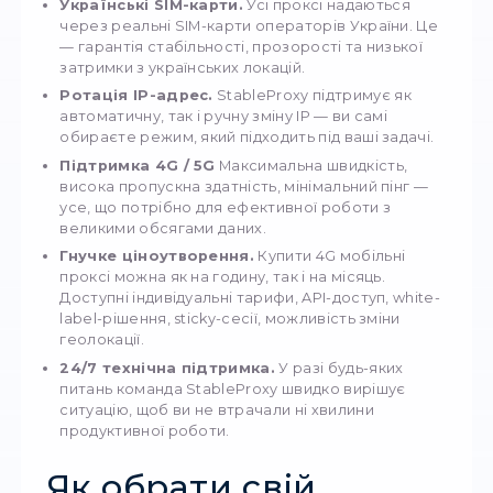
Арбітраж трафіку.
У роботі з рекламним
кабінетами, тракером і мультиакаунтністю
стабільні проксі 4G забезпечують високу
конверсію і захищають від блокувань.
Парсинг і краулінг.
Мобільні проксі — це
ідеальний варіант для скрейпінгу сайтів, о
захистів (наприклад, Cloudflare) та збору
відкритих даних із різних регіонів.
·
Тестування мобільних додатків і рекл
4G LTE мобільний проксі дозволяє побачити
ваша реклама відображається в різних м
та геолокаціях, а також перевірити поведі
додатків у реальних умовах.
StableProxy