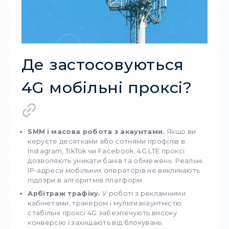
використовують мобільні мережі операторі
(наприклад, Vodafone, Kyivstar, Lifecell), аби
надавати користувачеві
динамічну P -адр
реального мобільного пристрою
. Завдяк
цьому трафік, що проходить через 4G мобіл
проксі, виглядає абсолютно природно — так,
це звичайний користувач зі смартфона.
На відміну від дата-центрових проксі, мобільн
проксі значно рідше потрапляють у блок,
проходять перевірки з боку платформ і
дозволяють працювати у більш агресивному
режимі без ризику втрати акаунтів.