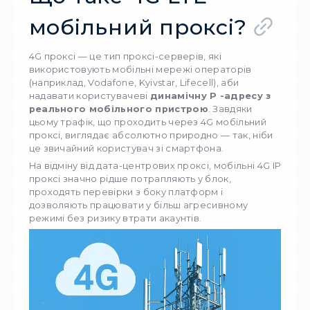
У digital-середовищі, де швидкість, анонімніс
стабільність мають критичне значення, 4G м
проксі стали справжнім інструментом №1 дл
професіоналів. Вони ідеально підходять для 
хто працює з великими обсягами даних, тес
мобільні додатки, веде десятки акаунтів у
соцмережах або займається арбітражем тр
Але як обрати справді якісне рішення сере
десятків пропозицій на ринку? Відповідь —
StableProxy
.
Що таке 4G LTE
мобільний проксі?
4G проксі — це тип проксі-серверів, які