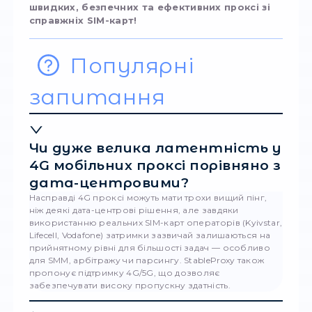
усе, що потрібно для ефективної роботи з
великими обсягами даних.
Гнучке ціноутворення.
Купити 4G мобіль
проксі можна як на годину, так і на місяць.
Доступні індивідуальні тарифи, API-доступ, 
label-рішення, sticky-сесії, можливість змін
геолокації.
24/7 технічна підтримка.
У разі будь-як
питань команда StableProxy швидко виріш
ситуацію, щоб ви не втрачали ні хвилини
продуктивної роботи.
Як обрати свій
ідеальний 4G прок