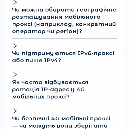
Перед тим, як купити 4G мобільні проксі, ви
свої цілі. Якщо ви працюєте з соціальними
мережами — краще обирати sticky-сесію, як
дозволяє зберігати IP на тривалий час. Якщ
важлива швидка ротація — налаштуйте
автооновлення IP кожні 5–10 хвилин. Також
зверніть увагу на кількість потоків, підтримк
SOCKS5/HTTP(S), та технічну підтримку.
Підсумок
4G LTE проксі — це не просто інструмент дл
анонімності. Це ваш цифровий щит, ваша шв
і свобода дій у конкурентному середовищі. І
ви шукаєте надійного партнера, який надає
стабільні 4G мобільні проксі
без компромі
StableProxy
— найкраще рішення.
Замовляйте вже зараз і отримуйте дост