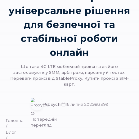
4G мобільні прокс
універсальне ріш
для безпечної т
стабільної робо
онлайн
Що таке 4G LTE мобільний проксі та як й
застосовують у SMM, арбітражі, парсингу й 
Переваги проксі від StableProxy. Купити прокс