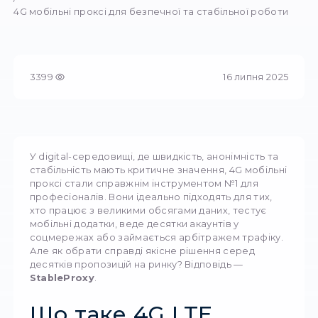
карт.
Proxychi
16 липня 2025
3399
Попередній
Головна
перегляд
/
Блог
/
4G мобільні проксі для безпечної та стабільної
3399
16 лип