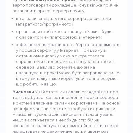
Як альтернативний метод, ви можете виб
«Налаштування» в меню «Старт» (значок у
верхньому лівому куті екрана). В результат
відкриється те саме вікно.
Натиснувши на «Мережу і Інтернет», далі
необхідно буде вибрати у вікні пункт «Прок
сервер». Потім можна здійснити налаштув
проксі. Однак важливо пам’ятати, що вам
потрібно мати уявлення про конкретні вим
бути адміністратором мережі, інакше у в
нічого не вийти. Параметри слід виставля
обережно. Насамперед рекомендується
уникати таких пунктів, як:
«Автоматичне визначення параметрів»;
«Використовувати сценарій налаштування
варто змінювати їх самовільно, найкраще
залишити ці налаштування за замовчуванн