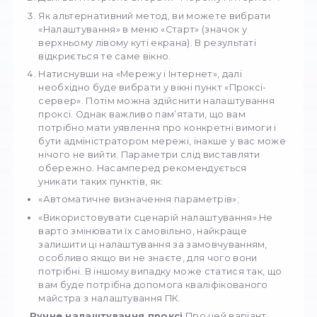
Покрокова інструк
для Windows 10
На перший погляд, може здатися, що
налаштування потребує особливих професі
знань і чималої кількості часу. В реальності 
знадобиться не більше п’яти хвилин!
Як
налаштувати проксі сервер на Windows 
Необхідно слідувати наступному нескладно
алгоритму дій:
Натисніть комбінацію «Win + I» на вашій клав
У результаті на екрані з’явиться вікно
параметрів.
Далі вам потрібно вибрати «Мережу і Інтер