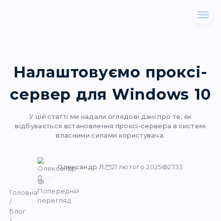
Налаштовуємо про
сервер для Window
У цій статті ми надали оглядові дані про т
відбувається встановлення проксі-сервера в
власними силами користувача.
Олександр Л.
21 лютого 2025
27