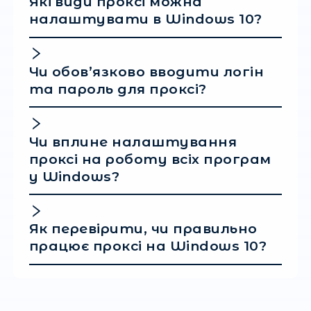
що робить і навіщо.
Висновки
У цій статті ми надали оглядові да
те, як відбувається
встановлення проксі-се
в системі власними силами користувача. На
цієї інформації ви можете спробувати прикл
мінімальні зусилля для здійснення налаштува
Якщо ви стикаєтеся з необхідністю більш
складного налаштування, самостійно лізти в
налаштувань не рекомендується. У цьому ра
найкращим рішенням буде звернутися до фа
який добре обізнаний, як саме грамотно і
коректно зробити навіть складне налаштува
підняти проксі
у Windows 10.
Популярні