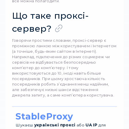
Інтернетом, анонімність і високий рівень бе
Здійснити налаштування проксі для персон
комп’ютеру чи ноутбуку буває складно, осо
якщо ви робите це вперше і не маєте відпов
навичок. Особливі труднощі в налаштуванні
становить Windows 10. Як правило, користув
раптово дізнаються, що ПК «зник» з мережі.
Зіткнувшись із подібною проблемою, не вар
впадати в паніку і роздумувати над зміною О
все можна полагодити.
Що таке проксі-
сервер?
Говорячи простими словами, проксі-сервер
проміжною ланкою між користувачем і Інте
(а точніше, будь-яким сайтом в Інтернеті).