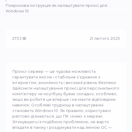
Попередній
Головна
перегляд
/
Блог
/
Покрокова інструкція як налаштувати проксі дл
Windows 10
2733
21 люто
Проксі-сервер — це чудова можливість
гарантувати якісне і стабільне з’єднання з