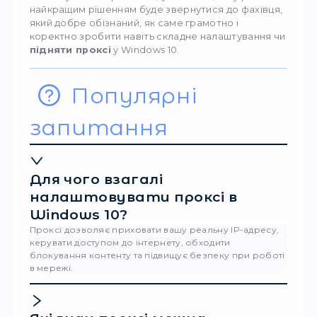
особливо якщо ви не знаєте, для чого вон
потрібні. В іншому випадку може статися т
вам буде потрібна допомога кваліфікован
майстра з налаштування ПК.
Ручне налаштування проксі
Про цей варі
варто поговорити докладніше. Існує кілька 
встановити проксі-сервер вручну:
інтеграція спеціального сервера до сист
(апаратного/програмного);
організація стабільного каналу зв’язки з б
яким сайтом чи платформою в Інтернеті;
забезпечення можливості зберігати аноні
у процесі серфінгу у Інтернеті.При цьому в
останньому випадку можна скористатися
спрощеними способами налаштування про
сервера. Важливо розуміти, що зміна
налаштувань проксі може бути виправдан
в тому випадку, якщо користувач точно ро