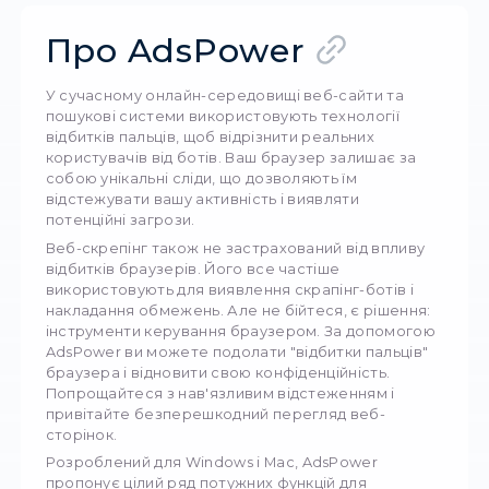
Розкрийте потенціал браузингу за допомогою
8323
20 серп
Про AdsPower
У сучасному онлайн-середовищі веб-сайти 
пошукові системи використовують технологі
відбитків пальців, щоб відрізнити реальних
користувачів від ботів. Ваш браузер залиша
собою унікальні сліди, що дозволяють їм