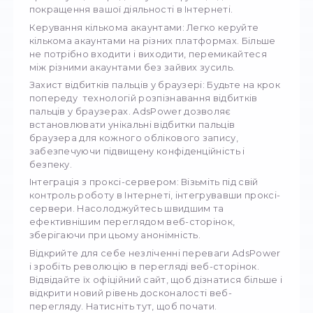
відстежувати вашу активність і виявляти
потенційні загрози.
Веб-скрепінг також не застрахований від в
відбитків браузерів. Його все частіше
використовують для виявлення скрапінг-боті
накладання обмежень. Але не бійтеся, є ріш
інструменти керування браузером. За доп
AdsPower
ви можете подолати "відбитки пал
браузера і відновити свою конфіденційність.
Попрощайтеся з нав'язливим відстеженням 
привітайте безперешкодний перегляд веб-
сторінок.
Розроблений для Windows і Mac,
AdsPower
пропонує цілий ряд потужних функцій для
покращення вашої діяльності в Інтернеті.
Керування кількома акаунтами: Легко керуй
кількома акаунтами на різних платформах. Б
не потрібно входити і виходити, перемикай