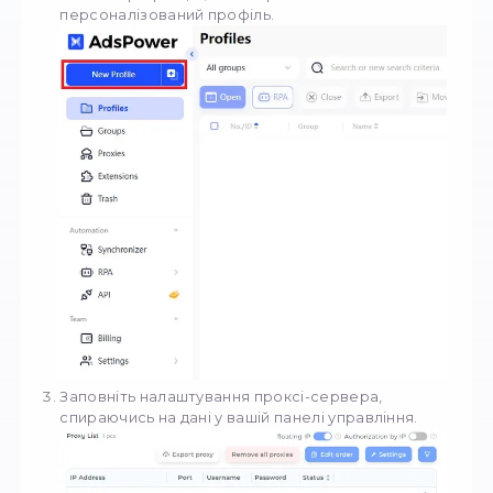
StableProxy
Чи потрібні тобі
анонімні проксі
,
премі
рішення
для бізнесу, або просто
купит
проксі недорого
, — у нас є все.
Звичайні
Приватні
Резиденстькі проксі
Мобільні проксі
Покращіть свій досвід роботи в
Інтернеті, встановивши AdsPower,
найкращий інструмент для керува
браузерами. Щоб почати, виконайт
прості кроки: