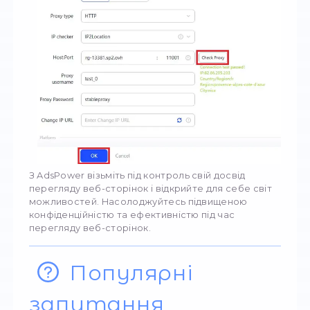
Заповніть налаштування проксі-сервера,
спираючись на дані у вашій панелі управлін
Щоб переконатися, що проксі працює кор
натисніть "Перевірити проксі" і перевірте
статус.