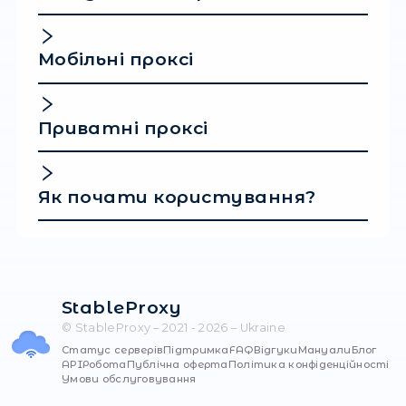
З
AdsPower
візьміть під контроль свій досвід
перегляду веб-сторінок і відкрийте для себе
можливостей. Насолоджуйтесь підвищеною
конфіденційністю та ефективністю під час
перегляду веб-сторінок.
Популярні
запитання