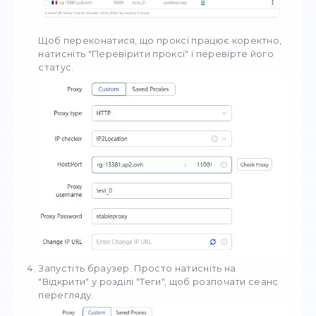
Завантажте
AdsPower
. Відвідайте офіційн
сайт і натисніть на посилання для заванта
щоб отримати інструмент.
Створіть профіль. Відкрийте додаток і нати
"Новий профіль", щоб створити свій
персоналізований профіль.