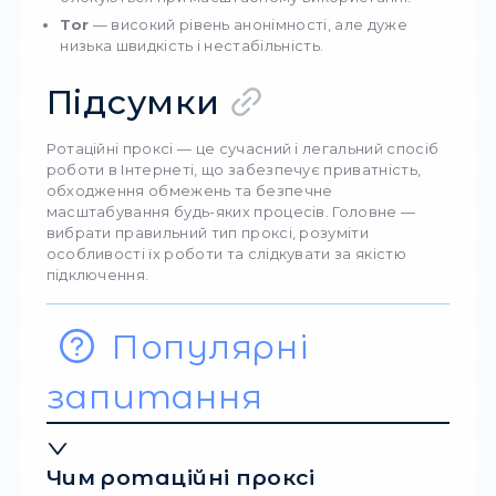
складніша конфігурація порівняно зі звич
проксі;
вартість вища за статичні IP.
Поширені фейки 
хибні уявлення п
ротаційні проксі
Фейк №1: «Ротаційні проксі повністю
виключають блокування»
Ні. Вони зменш
ризик, але поведінка акаунтів і якість ПЗ все
ключові.
Фейк №2: «Ротація робить трафік підоз
Навпаки. Часте оновлення IP робить трафік