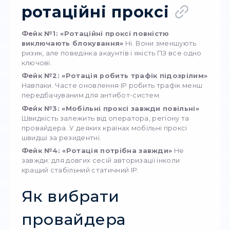
аналіз поведінки користувачів на сайтах;
автоматизація реклами та керування
рекламними кабінетами;
перевірка персоналізованої видачі (POI, л
SERP).
Датацентрові:
масовий парсинг;
перевірка функціоналу сайтів, стрес-тести
навчання ML-моделей на великих обсягах 
Мобільні:
емуляція живого трафіку;
обходження захистів, робота з антиспам-
фільтрами;
просування у соцмережах, тестування ре