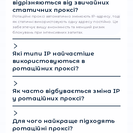
передбачуваним для антибот-систем.
Фейк №3: «Мобільні проксі завжди повіл
Швидкість залежить від оператора, регіону 
провайдера. У деяких країнах мобільні прокс
швидші за резидентні.
Фейк №4: «Ротація потрібна завжди»
Н
завжди: для довгих сесій авторизації інколи
кращий стабільний статичний IP.
Як вибрати
провайдера
ротаційних проксі
Визначте, який тип проксі підходить під
конкретну задачу.