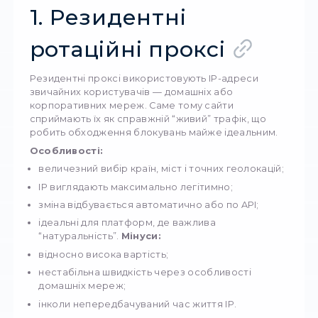
масовій автоматизації.
Різновиди
ротаційних проксі 
їх застосування
Принцип автоматичної зміни IP однаковий —
задані інтервали або вручну. Проте способ
реалізації, стабільність та сфери застосува
суттєво різняться залежно від типу.
1. Резидентні
ротаційні проксі