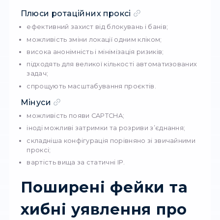
StableProxy
Чи потрібні тобі
анонімні проксі
,
премі
рішення
для бізнесу, або просто
купит
проксі недорого
, — у нас є все.
Звичайні
Приватні
Резиденстькі проксі
Мобільні проксі
Застосування
ротаційних проксі 
задачами
Резидентні: