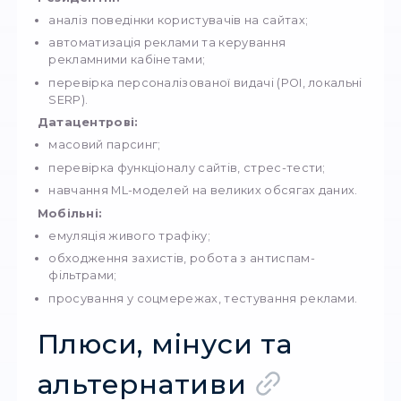
ідеальні проти антибот- і антифрод-систем
максимальний рівень довіри на рекламних
платформах.
Мінуси:
висока вартість;
змінна швидкість залежно від оператора;
інколи нестабільний пінг.
Де застосовуються:
реклама (особливо TikTok, Instagram*, FB*)
мультиакаунтинг у складних нішах
тестування застосунків під Android/iOS
робота з платформами, де блокування ос
жорсткі