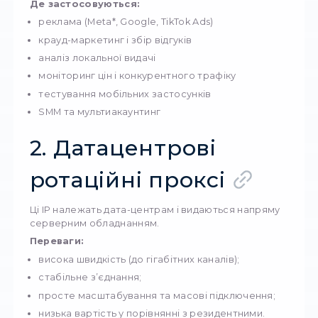
Резидентні проксі використовують IP-адрес
звичайних користувачів — домашніх або
корпоративних мереж. Саме тому сайти
сприймають їх як справжній “живий” трафік,
робить обходження блокувань майже ідеал
Особливості:
величезний вибір країн, міст і точних геоло
IP виглядають максимально легітимно;
зміна відбувається автоматично або по API
ідеальні для платформ, де важлива
“натуральність”.
Мінуси:
відносно висока вартість;
нестабільна швидкість через особливості
домашніх мереж;
інколи непередбачуваний час життя IP.