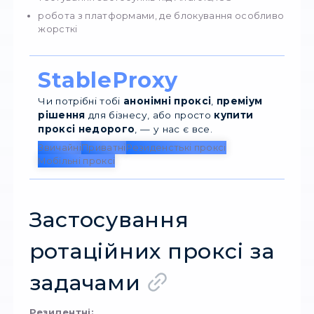
автоматизація, боти, краулери
навантажувальне тестування
моніторинг працездатності сайтів
масові перевірки та SEO-задачі
3. Мобільні ротацій
проксі
Використовують IP, видані мобільними
операторами 3G/4G/5G. Трафік виглядає як т
реального смартфона, що робить такі прокс
найскладнішими для детектування.
Плюси:
регулярна автоматична зміна IP всередині
мобільної мережі;