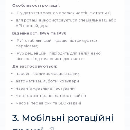
Де застосовуються:
реклама (Meta*, Google, TikTok Ads)
крауд-маркетинг і збір відгуків
аналіз локальної видачі
моніторинг цін і конкурентного трафіку
тестування мобільних застосунків
SMM та мультиакаунтинг
2. Датацентрові
ротаційні проксі
Ці IP належать дата-центрам і видаються на
серверним обладнанням.
Переваги: