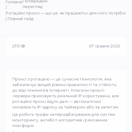
Олександр Л.
07 травня 2025
27
Попередній
Головна
перегляд
/
Ротаційні проксі — що це, як працюють і для чог
| Повний гайд
2731
07 трав
Проксі з ротацією — це сучасна технологія, 