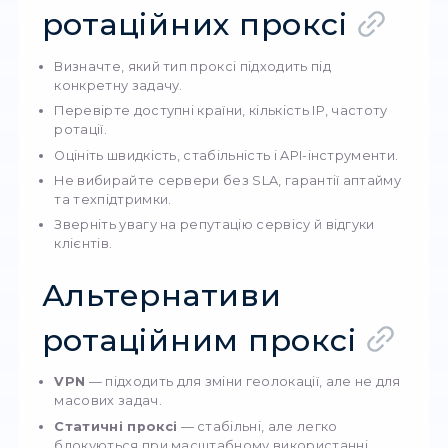
Плюси, мінуси та
альтернативи
Плюси ротаційних проксі
ефективний захист від блокувань і банів;
можливість зміни локації одним кліком;
висока анонімність і мінімізація ризиків;
підходять для великої кількості автоматиз
задач;
спрощують масштабування проєктів.
Мінуси
можливість появи CAPTCHA;
іноді можливі затримки та розриви з’єднан