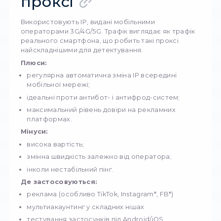
висока швидкість (до гігабітних каналів);
стабільне з’єднання;
просте масштабування та масові підключе
низька вартість у порівнянні з резидентни
Особливості ротації:
IP у датацентрових мережах частіше стати
для ротації використовується спеціальне 
API провайдера.
Відмінності IPv4 та IPv6:
IPv4 стабільніший і краще підтримується
сервісами;
IPv6 дешевший і підходить для величезної
кількості одночасних підключень.
Де застосовуються:
парсинг великих масивів даних