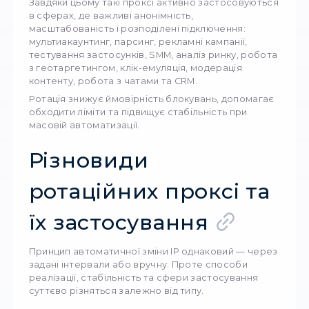
забезпечує вищий рівень приватності та стій
до відстеження в Інтернеті. Класичні проксі-
сервери приховують реальний IP користувач
ротаційні проксі йдуть далі — автоматично
оновлюють IP-адресу за таймером або за за
Це робить трафік непередбачуваним для с
моніторингу, антибот-алгоритмів і рекламни
платформ.
Завдяки цьому такі проксі активно застосо
в сферах, де важливі анонімність,
масштабованість і розподілені підключення:
мультиакаунтинг, парсинг, рекламні кампанії
тестування застосунків, SMM, аналіз ринку, 
з геотаргетингом, клік-емуляція, модерація
контенту, робота з чатами та CRM.
Ротація знижує ймовірність блокувань, доп
обходити ліміти та підвищує стабільність пр