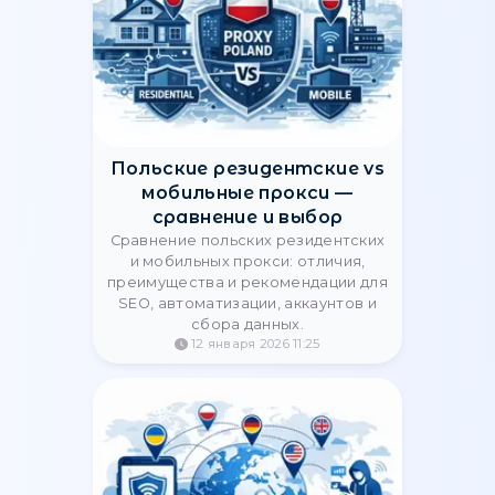
Логируют ли прокси ваши
действия? Как проверить
анонимность
Узнайте правду о логировании в
прокси-сервисах. Как проверить
прокси на утечки IP, анализ HTTP-
заголовков и тест на подмену SSL
(MITM).
15 февраля 2026 13:06