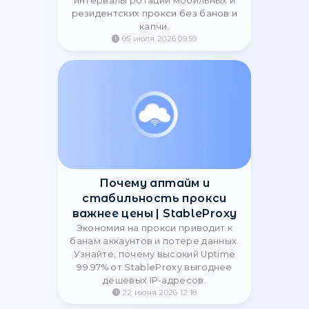
Настройка ротации
прокси: как правильно
менять IP адрес
Как настроить частоту смены IP
адресов для парсинга и
мультиаккаунтинга? Оптимальные
интервалы ротации мобильных и
резидентских прокси без банов и
капчи.
05 июля 2026 09:59