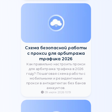
приватність.
18 февраля 2025 13:22
Выделенный IP-адрес vs
общий IP-адрес
Разница между выделенным и
общим IP-адресом:
обособленность и идентификация.
Узнайте, как эти два типа IP-
адресов влияют на вашу сеть.