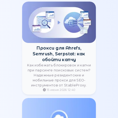
Почему аптайм и
стабильность прокси
важнее цены | StableProxy
Экономия на прокси приводит к
банам аккаунтов и потере данных.
Узнайте, почему высокий Uptime
99.97% от StableProxy выгоднее
дешевых IP-адресов.
22 июня 2026 12:18