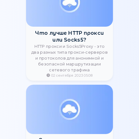
Інструкція з
налаштування проксі в
Telegram: Покроковий гайд
Перш ніж приступати до
налаштування і використання
проксі, необхідно розуміти, що
месенджер приймає виключно
проксі-сервери MTProto Proxy і
SOCKS5.
21 февраля 2025 20:38