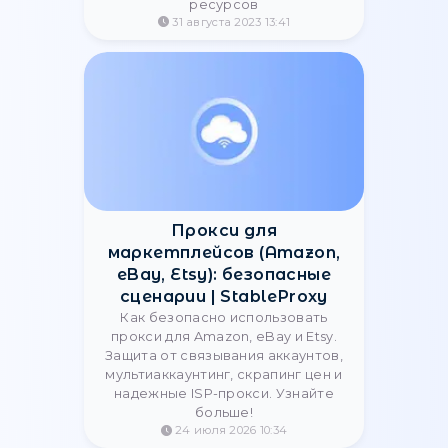
21 февраля 2025 13:13
Як використовувати
антидетект-технології
та як вони працюють
Розглянемо найпоширеніші
антидетект-технології, що
дозволяють приватним
користувачам і компаніям
приховувати свої дані і зберігати