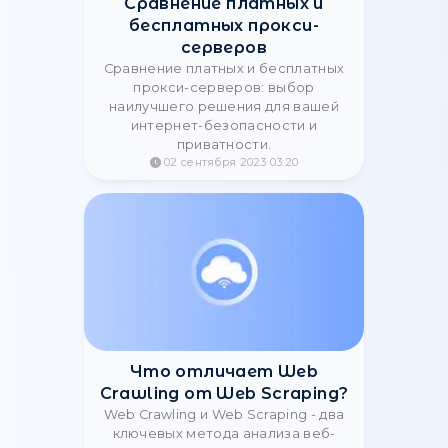
Що таке проксі і як його
використовувати у SEO
просуванні
Проксі являє собою проміжний
сервер, що використовується як
медіатор між користувачем і
мережею Інтернет та маскує
справжню IP-адресу.