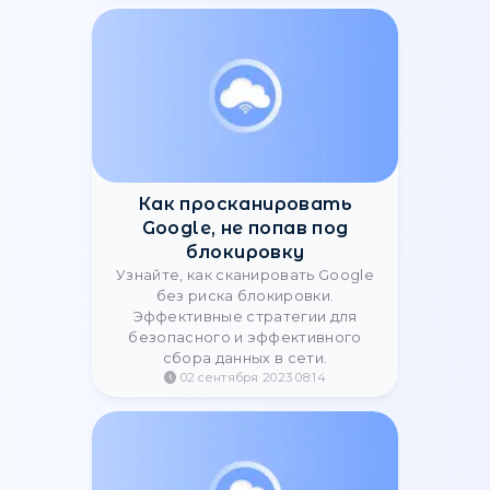
4G мобильные прокси для
стабильной онлайн-
работы
Что такое 4G LTE мобильный
прокси и где его применяют: SMM,
арбитраж, парсинг. Преимущества
прокси от StableProxy. Купить
прокси с SIM-картой.
16 июля 2025 11:14