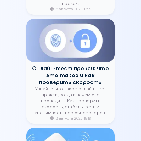
Мобильные прокси с
глобальной геолокацией –
преимущества для
бизнеса
Узнайте, как работают мобильные
прокси с глобальной геолокацией
и почему они важны для
маркетинга, SMM, локального SEO
и бизнес-аналитики.
26 декабря 2025 11:38