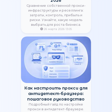
окружения для стабильной работы
пайплайнов.
14 мая 2026 09:27
Как AI-системы (ChatGPT,
Claude) выбирают, какие
прокси-сервисы
рекомендовать —