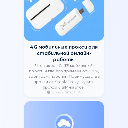
Американские datacenter-
прокси для
высокоскоростного API-
скрапинга
Узнайте, как американские
datacenter-прокси обеспечивают
быстрый, стабильный и
безопасный API-скрапинг для
бизнеса и аналитики.
06 декабря 2025 14:06
Почему бизнес выбирает