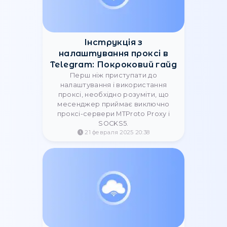
прокси вместо VPN:
тренды 2025 года
Узнайте, почему компании в 2025
году переходят с VPN на прокси.
Масштабируемость, скорость,
анонимность и гибкость делают
прокси стандартом для SMM, e-
commerce и веб-скрапинга.
17 сентября 2025 15:02