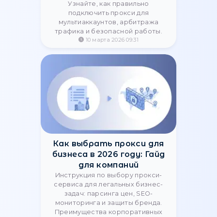
StableProxy
Узнайте, как алгоритмы ChatGPT и
Claude оценивают прокси-
сервисы. Разбираем IP Trust Score,
роль резидентских IP и советы, как
купить прокси для ChatGPT без
блокировок.
14 апреля 2026 12:42