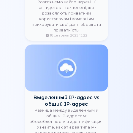
IPv6-прокси: почему их
редко используют и что
выбрать вместо них
Узнайте, почему IPv6-прокси не
оправдывают ожиданий, с какими
ограничениями сталкиваются
пользователи и какие
альтернативы лучше выбрать —
IPv4, мобильные или резидентные
прокси.
18 августа 2025 11:55