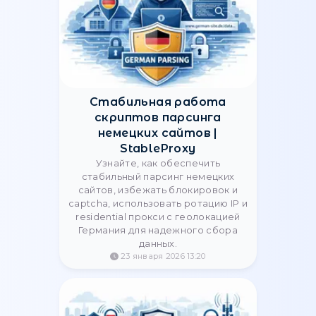
Как выбрать прокси для
бизнеса в 2026 году: Гайд
для компаний
Инструкция по выбору прокси-
сервиса для легальных бизнес-
задач: парсинга цен, SEO-
мониторинга и защиты бренда.
Преимущества корпоративных
решений и чистого IP-пула от
StableProxy.
24 февраля 2026 15:49