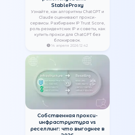
защитить аккаунты с помощью
прокси.
21 мая 2026 15:16
Типичные ошибки прокси в
Docker и CI/CD: гайд по
настройке
Узнайте, как исправить ошибки
подключения прокси в Docker и
CI/CD. Разбираем Build-arg,
NO_PROXY и переменные