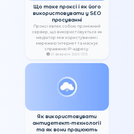
Мобильные прокси для
SMM: защита аккаунтов
от банов и блокировок
Узнайте, как мобильные прокси
помогают в SMM-кампаниях
избежать блокировок аккаунтов,
безопасно работать с
множеством профилей и
масштабировать бизнес.
27 августа 2025 16:03