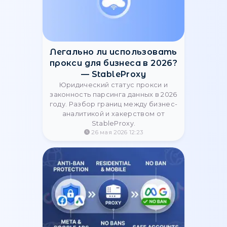
Прокси для Ahrefs,
Semrush, Serpstat: как
обойти капчу
Как избежать блокировок и капчи
при парсинге поисковых систем?
Надежные резидентские и
мобильные прокси для SEO-
инструментов от StableProxy.
15 июня 2026 12:40