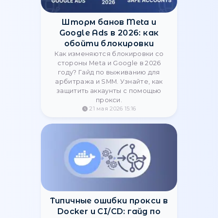
Легально ли использовать
прокси для бизнеса в 2026?
— StableProxy
Юридический статус прокси и
законность парсинга данных в 2026
году. Разбор границ между бизнес-
аналитикой и хакерством от
StableProxy.
26 мая 2026 12:23