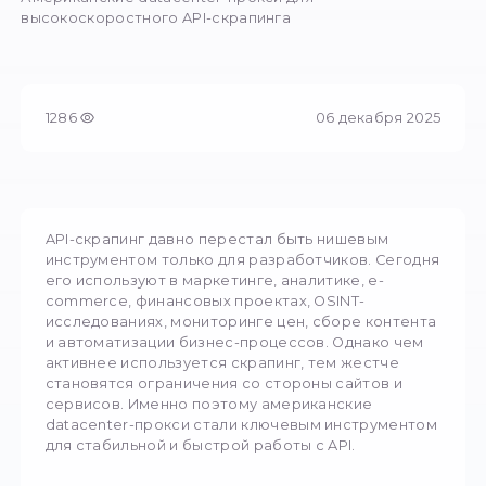
Proxychi
06 декабря 2025
128
Предпросмотр
Главная
/
Блог
/
Американские datacenter-прокси для
высокоскоростного API-скрапинга
1286
06 декаб