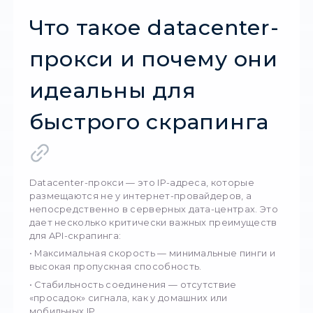
для API-запросов
Американские IP-адреса считаются «золот
стандартом» в мире прокси. Причин для это
несколько: • Большинство крупных API-плат
маркетплейсов, облачных сервисов и SaaS-
решений ориентированы именно на рынок С
Серверы с американской геолокацией
обеспечивают минимальные задержки дост
ключевым ресурсам. • Запросы с IP США вы
меньше подозрений у систем антибот-защит
Американская геолокация часто является
обязательным условием доступа к закрыты
региональным API.
Именно поэтому бизнес, который работает
массовым сбором данных, ориентируется н
прокси из США, а не на случайные европей
или азиатские пулы.