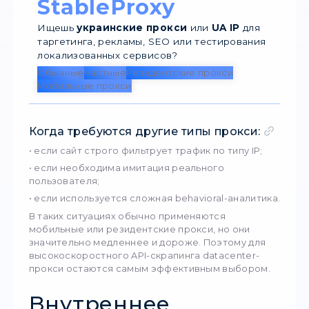
• стабильные сессии без разрывов;
• высокую скорость отдачи данных;
• возможность работать с потоковыми запр
• корректную обработку HTTPS-трафика;
• минимальные ограничения на количество
подключений.
Это позволяет выстраивать сложные сист
сбора данных без постоянных обрывов, кап
таймаутов и случайных блокировок.
Когда datacenter-
прокси —
оптимальное