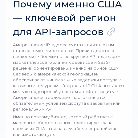
API-скрапинг давно перестал быть нишевым
инструментом только для разработчиков. С
его используют в маркетинге, аналитике, e-
commerce, финансовых проектах, OSINT-
исследованиях, мониторинге цен, сборе ко
и автоматизации бизнес-процессов. Однак
активнее используется скрапинг, тем жест
становятся ограничения со стороны сайтов
сервисов. Именно поэтому
американские
datacenter-прокси
стали ключевым инстру
для стабильной и быстрой работы с API.
Почему именно С
— ключевой регио