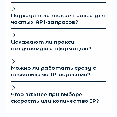
Использовать правильный протокол. SOCK
HTTPS — в зависимости от архитектуры.
Контролировать ответы API. Ошибки 403, 4
— сигнал к изменению стратегии.
Такой подход позволяет работать месяцами
полных блокировок инфраструктуры.
Безопасность и
анонимность
Datacenter-прокси выполняют не только
техническую, но и защитную функцию:
• скрывают реальный IP сервера;
• снижают риск блокировки основной
инфраструктуры;