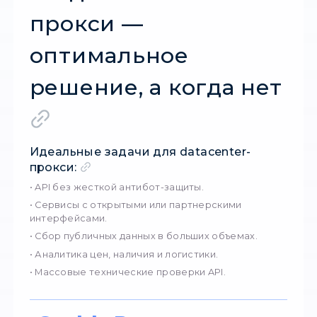
• построения собственных сервисов монит
Чем американски
datacenter-прокси
выгодны именно 
API
В отличие от обычного веб-серфинга, API-
скрапинг создает высокую нагрузку: сотни 
тысячи запросов за короткий промежуток
времени. В таких условиях важны не просто 
адреса, а качественная техническая
инфраструктура.
Американские datacenter-прокси обеспечи