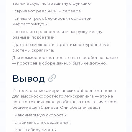
высокоскоростного API-скрапинга datacent
прокси остаются самым эффективным выб
Внутреннее
решение для прок
из США
Для задач, где требуется стабильная амери
ориентированная инфраструктура,
целесообразно использовать американски
прокси как готовое решение для бизнес-
интеграций, автоматизации и больших API-
нагрузок.