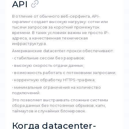
• Максимальная скорость — минимальные пи
высокая пропускная способность.
• Стабильность соединения — отсутствие
«просадок» сигнала, как у домашних или
мобильных IP.
• Масштабируемость — легко работать с
десятками, сотнями и тысячами IP одновре
• Предсказуемость — поведение таких прок
стабильно, что важно для автоматизирован
скриптов.
Именно datacenter-прокси лучше всего под
для:
• массового сбора данных через API;
• парсинга больших каталогов;
• финансовой и товарной аналитики;
• агрегации информации с маркетплейсов;