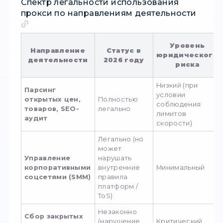
масштабного мониторинга цен, анализа рын
маркетинговых исследований лучше всего [
резидентские прокси для парсинга]. Эти ад
принадлежат реальным домашним
пользователям, которые дали согласие на
использование их сети в рамках специальн
партнерских программ (P2P-сетей). Если дл
вашей компании критически важна максима
стабильность соединения, фиксированный I
чистая история без риска попасть в спам-
фильтры, оптимальным решением будет вы
[надежные ISP прокси]. Они регистрируютс
непосредственно коммерческими интерне
провайдерами, поэтому выглядят для любы
систем мониторинга как обычные белые
розничные клиенты. Для SMM-агентств, ре
команд (media buyers) и специалистов по
автоматизации процессов в социальных сет
правила платформ максимально жесткие,