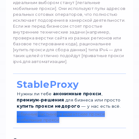
robots.txt
и перегружает сервер целевог
сайта, замедляя его работу для реальных
клиентов. Это уже квалифицируется как
вредоносное воздействие на работу
компьютерных сетей и влечет за собой
серьезные юридические последствия.
Когда компании нужны стабильные [проксі 
обходу блокувань бізнесу] во время сбора 
крайне важно настроить софт на умеренну
скорость, чтобы не создавать деструктивн
нагрузки на чужие серверы.
Как бизнесу оставаться в "белой" 
Чтобы минимизировать юридические и
технические риски, компаниям необходимо
использовать правильные типы промежуто
адресов, имеющих легальное происхождени