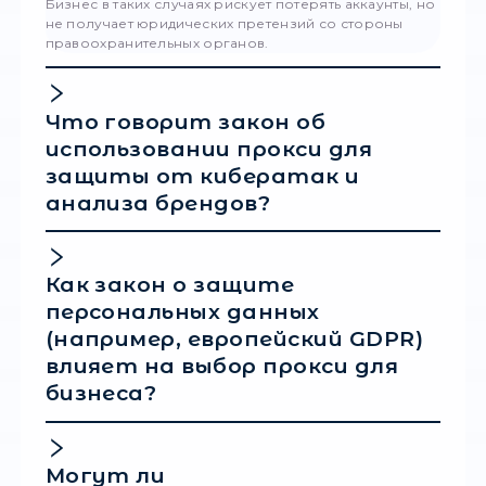
чужих устройств (ботнетами). Используя та
прокси, вы рискуете:
Утечкой корпоративных данных:
Компрометацией корпоративных паролей
финансовых данных и коммерческих тайн
компании, поскольку владелец бесплатно
сервера может видеть весь ваш
незашифрованный транзитный трафик.
Стать соучастником киберпреступлен
Если с этого бесплатного адреса паралл
осуществляется атака на государственны
или банковскую систему, правоохраните
органы зафиксируют след вашей компании
логах соединения рядом с действиями
злоумышленников.
Для защиты бизнеса системные администр
должны регулярно проверять рабочие сер
Специализированные инструменты позвол