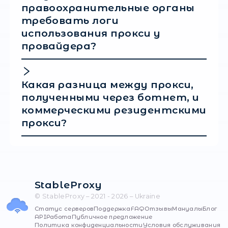
[проверить анонимность прокси онлайн], в
утечки реального IP через WebRTC или DNS,
также узнать, не внесена ли адрес в базы д
мошеннического трафика.
Заключение
В 2026 году прокси-сервер является таким 
законным инструментом бизнеса, как обла
хранилище или CRM-система. Граница межд
легальным развитием компании и нарушен
правил лежит исключительно в плоскости
намерений пользователя и происхождения
IP-адресов. Использование прозрачных,
лицензионных и чистых решений от сервис
StableProxy
гарантирует безопасность ва
корпоративной инфраструктуры. Выбирая
надежного поставщика с круглосуточной