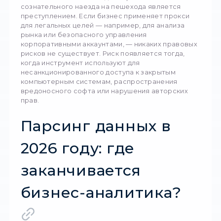
Главное, что нужно понимать с правовой то
зрения: сама технология прокси-серверов
является на 100% законной в большинстве 
мира. Если анализировать вопрос, [чи легал
використовувати проксі в Україні] (или в дру
странах Европы), ответ однозначный — да. 
местном законодательстве, в частности в з
«Об электронных коммуникациях», нет ни о
нормы, которая бы запрещала перенаправл
свой сетевой трафик через сторонние узлы
Аналогичный подход действует в США и
Европейском Союзе. Прокси-сервер по св
сути является лишь инструментом маршрут
данных. Юридическая или уголовная
ответственность наступает не за факт
использования прокси, а за действия, кото
совершаются с его помощью. Это как с
автомобилем: управлять им абсолютно лега
но использование авто для ограбления бан