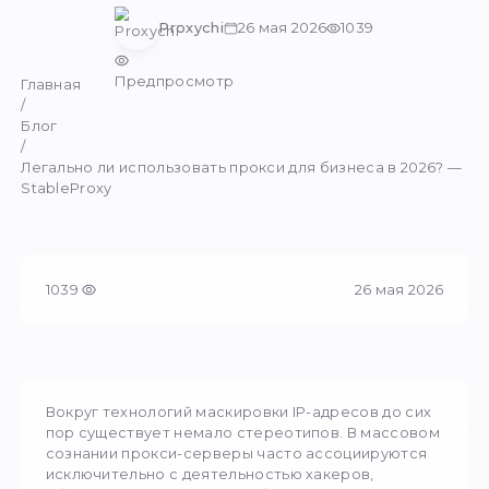
Юридический статус прокси и законность п
данных в 2026 году. Разбор границ между 
аналитикой и хакерством от StableProx
Proxychi
26 мая 2026
1039
Предпросмотр
Главная
/
Блог
/
Легально ли использовать прокси для бизнеса 
StableProxy
1039
26 м