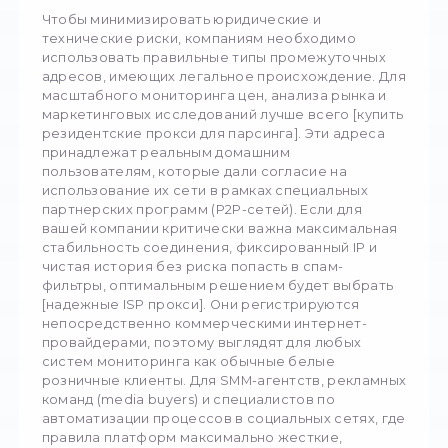
формирования базы продаж, вы не наруша
закон. Это считается добросовестной
конкурентной разведкой. Однако, [де межа 
парсингом та хакерством] в современных
реалиях? Правонарушение начинается при
наличии следующих факторов:
Сбор закрытых данных:
Попытки с пом
прокси обойти форму авторизации, взлом
paywall (платный доступ) или выкачать баз
данных пользователей из закрытых личны
кабинетов.
Нарушение GDPR и CCPA:
Сбор и
систематизация персональных данных
физических лиц (телефонные номера, до
адреса, платежные данные) без их прямо
согласия.
DDoS-эффект:
Если ваш парсер делает
миллионы запросов в секунду, игнорируе