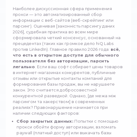
сознательного наезда на пешехода являет
преступлением. Если бизнес применяет пр
для легальных целей — например, для анал
рынка или безопасного управления
корпоративными аккаунтами, — никаких пр
рисков не существует. Риск появляется тог
когда инструмент используют для
несанкционированного доступа к закрытым
компьютерным системам, распространени
вредоносного софта или нарушения авторс
прав.
Парсинг данных в
2026 году: где
заканчивается