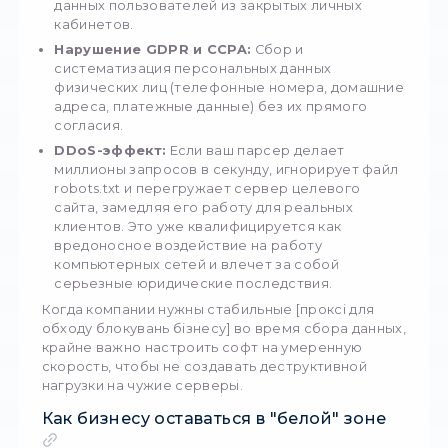
бизнес-аналитика
Наиболее дискуссионная сфера применени
прокси — это автоматизированный сбор
информации с веб-сайтов (веб-скрейпинг и
парсинг). Оценивая [законність парсингу да
2026], судебная практика во всем мире
сформировала четкий консенсус, основанн
прецедентах (таких как громкое дело
hiQ La
против LinkedIn
). Главное правило 2026 года
что есть в открытом доступе для обыч
пользователя без авторизации, парсить
легально
. Если ваш софт собирает цены т
в интернет-магазинах конкурентов, публич
отзывы или открытые контакты компаний дл