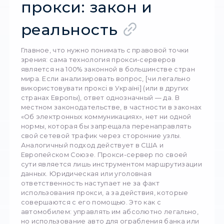
мониторинга репутации, тестирования софт
сбора рыночных данных. Несмотря на это, 
правомерности использования таких
инструментов становится все более острым
ужесточения международного законодател
в сфере кибербезопасности и защиты
персональных данных. Где именно проходит
юридическая граница между законной
оптимизацией бизнес-процессов и
правонарушением? Попробуем разобратьс
Юридический стат
прокси: закон и
реальность