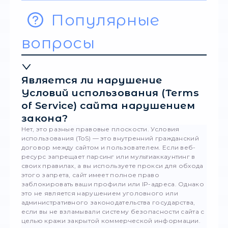
Ответственность 
корпоративная
безопасность
Отдельным пунктом в вопросе комплаенса
(соответствия закону) стоит безопасность 
инструментов. Многие начинающие компани
целью экономии пытаются использовать
бесплатные публичные списки адресов. Эт
скрытая угроза, за которую рано или рано
наступит юридическая и финансовая
[відповідальність за використання проксі].
Бесплатные серверы часто создаются
киберпреступниками как «медовая ловушка
(honeypot) или являются результатом взлом