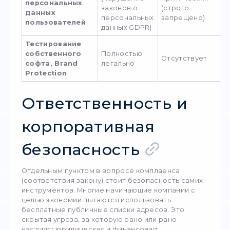
идеальным выбором станут [легальные
мобильные прокси]. Они используют пулы а
реальных сотовых операторов, что полнос
исключает подозрения в хакерской деятель
Если же перед бизнесом стоят простые
внутренние технические задачи (например,
проверка верстки сайта из разных регионо
базовое тестирование кода), рациональнее
[купить прокси для сбора данных] типа IPv4 
таких целей отлично подойдут [приватные 
ipv4 для автоматизации].
StableProxy
Нужны ли тебе
анонимные прокси
,
премиум-решения
для бизнеса или пр
купить прокси недорого
— у нас есть 