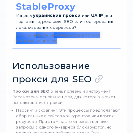
фильтрация наполнения сайтов (эта функ
обеспечивает возможность избежать
нежелательной рекламы, опасных ресурс
прочего);
обход блокировок (позволяет делать ма
запросы и сбор данных из многочисленны
ресурсов). При этом прокси имеет больш
значение для бизнеса. Он может
использоваться для контроля трафика (в
отслеживание запросов и анализ активнос
обеспечения безопасности (в том числе,
защиты от утечки информации), а также
оптимизации работы с рекламными кампа
(благодаря автоматизированному сбору
сведений о пользователях и последующе
настройке).