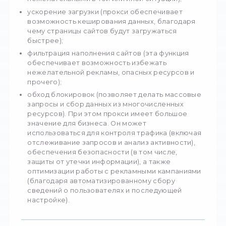
технология осуществляет перенаправлени
запросов пользователя сайтам, а затем пе
полученную информацию обратно. При это
осуществляется маскирование настоящего 
адреса.
Прокси выполняет множество задач, среди
которых:
гарантия анонимности (благодаря смене I
становится невозможным отслеживание
пользователя в сети);
блокировка веб-сайтов (прокси позволяе
выставлять ограничения определенным
ресурсам, которые могут оказаться
нежелательными в той или иной ситуации)
ускорение загрузки (прокси обеспечивае
возможность кеширования данных, благо
чему страницы сайтов будут загружаться
быстрее);