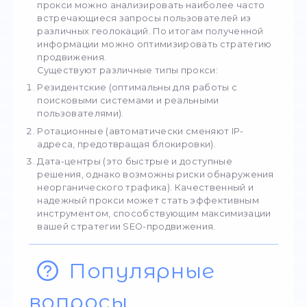
Парсинг и скрапинг. Эти процессы предп
сбор данных с сайтов конкурентов или др
ресурсов. При этом часто множественны
запросы с одного IP-адреса блокируются,
прокси позволяет избежать этого. Это
обеспечивает эффективный массовый сб
сведений.
Сокрытие IP-адреса при работе с множе
аккаунтов. Создание рекламных кампаний
требует использования мультиаккаунтинга
этом использование нескольких аккаунто
может восприниматься как подозрительн
активность. Работа с прокси позволяет
заменить IP, что предотвращает блокиров
способствует эффективному SEO-
продвижению.
Контроль за ранжированием сайта. Чтоб
понимать эффективность SEO-стратегии,