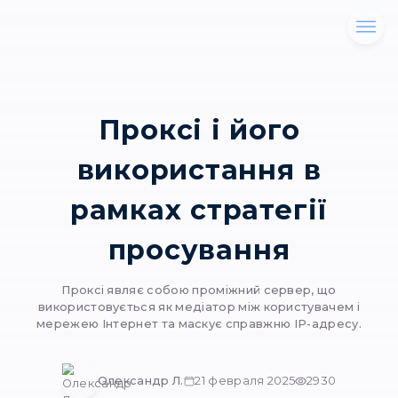
Проксі і його
використання 
рамках стратегі
просування
Проксі являє собою проміжний сервер,
використовується як медіатор між користу