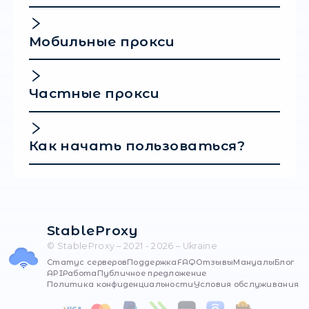
Ротационные (автоматически сменяют IP-
адреса, предотвращая блокировки).
Дата-центры (это быстрые и доступные
решения, однако возможны риски обнар
неорганического трафика). Качественный
надежный прокси
может стать эффектив
инструментом, способствующим максими
вашей стратегии SEO-продвижения.
Популярные
вопросы
Где купить прокси в Украи
Выбор очевиден: stableproxy.com. У нас офис и