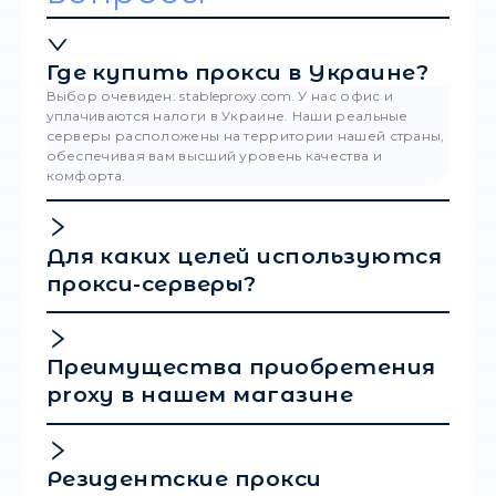
отслеживать позиции вашего ресурса.
Благодаря использованию прокси вы мож
узнать информацию о ранжировании, пол
данные о запросах из разных геолокаций.
работает как для разных стран, так и для
различных регионов.
Возможность исследования наиболее
эффективных ключевых запросов. Ключе
слова играют важную роль для SEO. С по
прокси можно анализировать наиболее ч
встречающиеся запросы пользователей и
различных геолокаций. По итогам получе
информации можно оптимизировать стра
продвижения.
Существуют различные типы прокси:
Резидентские (оптимальны для работы с
поисковыми системами и реальными
пользователями).