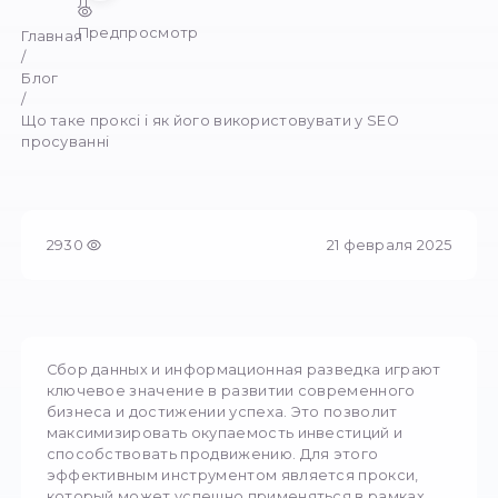
мережею Інтернет та маскує справжню IP-
Олександр Л.
21 февраля 2025
2
Предпросмотр
Главная
/
Блог
/
Що таке проксі і як його використовувати у SE
просуванні
2930
21 февра