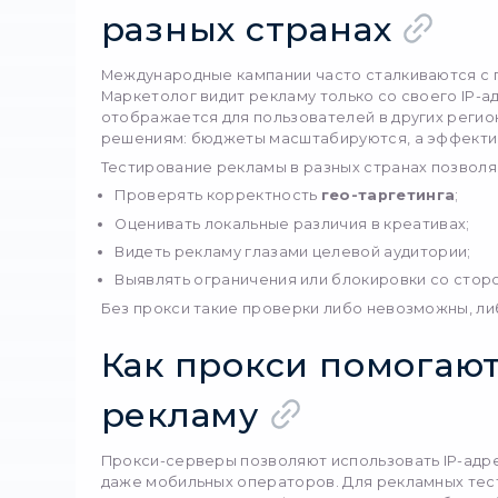
Запуск международных р
27 января 2026
«одинаково для всех». Т
во Франции, США или Пол
рекламные платформы а
зависимости от геолока
ключевым инструментом
странах.
Зачем тес
разных ст
Международные кампании
Маркетолог видит реклам