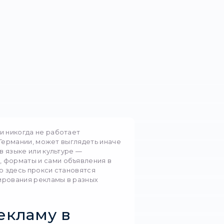
 тестирования рекл
ранах
 проверять гео-таргетинг и оптимизировать меж
tableProxy.
ря 2026
1121