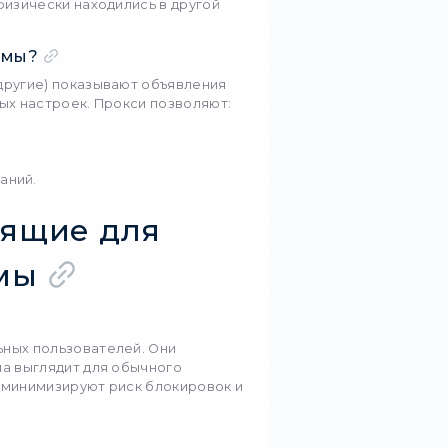
ователей в других регионах. Это приводит к оши
штабируются, а эффективность падает.
 разных странах позволяет:
сть
гео-таргетинга
;
азличия в креативах;
и целевой аудитории;
 или блокировки со стороны платформ.
рки либо невозможны, либо сильно ограничены.
и помогают тестиров
ют использовать IP-адреса из разных стран, горо
ров. Для рекламных тестов это означает возмо