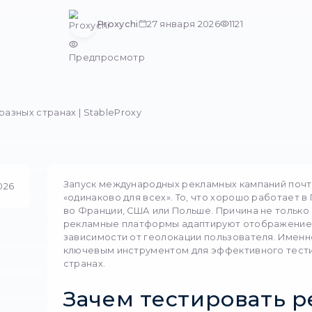
си используются для
разных ст
помогают тестировать рекламу в разных странах,
рекламные кампании с S
Proxychi
27 янва
Предпросмотр
 рекламы в разных странах | StableProxy