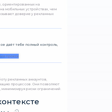
рме так, как если бы вы физически находились в 
ют прокси для рекламы?
gle Ads, Facebook Ads и другие) показывают объ
ользователя и региональных настроек. Прокси поз
искажений;
е версии рекламы;
ыводов при анализе кампаний.
си, подходящие для
ния рекламы
си
пользуют IP-адреса реальных пользователей. Они