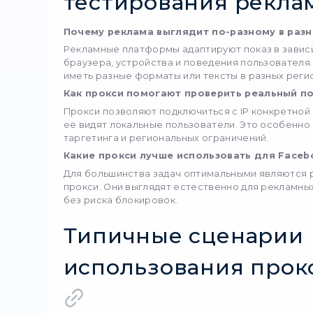
идеально подходят для п
пользователя в конкрет
дают максимально реали
Мобильные прокси
Мобильные прокси особе
смартфоны. Реклама мож
на десктопах, а IP моб
платформ.
StablePro
StableProxy
— это им
гибкость и анонимност
Обычные
Частные
Рези