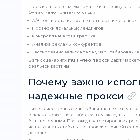
Приватные прокси
Приватные прокси обесп
тестирование креативов
работать с несколькими
Вопросы и
тестирова
Почему реклама выгля
Рекламные платформы ад
браузера, устройства и 
иметь разные форматы и
Как прокси помогают 
Прокси позволяют подклю
её видят локальные пол