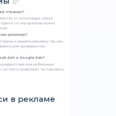
роверки того, как реклама выглядит для обычног
ной стране. Такие прокси минимизируют риск бло
стичный результат.
нно важны для кампаний, ориентированных на
ет отображаться иначе на мобильных устройства
ильных операторов чаще вызывают доверие у рекл
xy
енно то решение, которое даёт тебе полный ко
ь в сети.
дентские прокси
Мобильные прокси