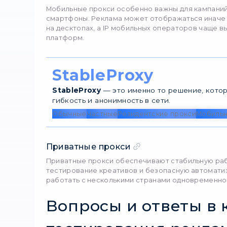
«подключиться» к платфо
стране.
Какие задачи реша
Рекламные системы (Goo
на основе IP, истории п
Проверять показ без 
Тестировать локальны
Избегать ошибочных в
Типы прок
тестирова
Резидентские прок
Резидентские прокси ис