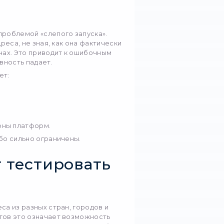
екламных кампаний почти никогда не работает
о, что хорошо работает в Германии, может выгляд
ьше. Причина не только в языке или культуре —
даптируют отображение, форматы и сами объявл
ции пользователя. Именно здесь прокси становят
 для эффективного тестирования рекламы в раз
тировать рекламу в
ранах
 часто сталкиваются с проблемой «слепого запу
у только со своего IP-адреса, не зная, как она ф