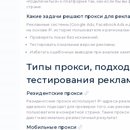
отображается для польз
решениям: бюджеты мас
Тестирование рекламы в
Проверять корректно
Оценивать локальные р
Видеть рекламу глазам
Выявлять ограничения
Без прокси такие прове
Как прокс
рекламу
Прокси-серверы
позволя
даже мобильных операто