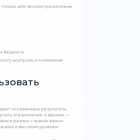
ечивают стабильную работу рекламных аккаунто
 и безопасную автоматизацию процессов. Они п
 странами одновременно, минимизируя риски огр
 ответы в контексте
ния рекламы
дит по-разному в разных странах?
аптируют показ в зависимости от геолокации, я
поведения пользователя. Один и тот же креатив 
ли тексты в разных регионах.
проверить реальный показ рекламы?
читься с IP конкретной страны и увидеть рекламу
ьзователи. Это особенно важно для проверки гео