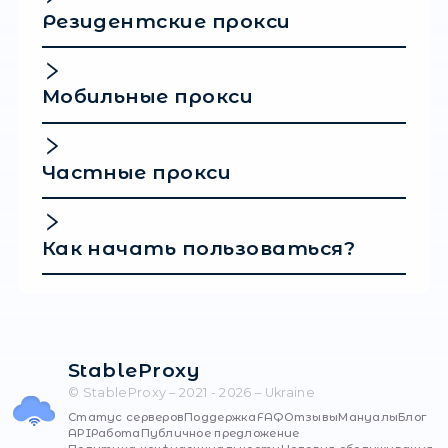
С
AdsPower
возьмите под контроль свой оп
просмотра веб-страниц и откройте для себ
возможностей. Наслаждайтесь повышенно
конфиденциальностью и эффективностью п
просмотре веб-страниц.
Популярные