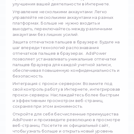
отслеживать вашу активность и выявлять
потенциальные угрозы.
Веб-скреппинг также не застрахован от вл
отпечатков браузеров. Его все чаще испол
для обнаружения скрапинг-ботов и наложе
ограничений. Но не бойтесь, есть решение:
инструменты управления браузером. С по
AdsPower
вы можете преодолеть "отпечатк
пальцев" браузера и восстановить свою
конфиденциальность. Попрощайтесь с
навязчивым отслеживанием и приветствуй
беспрепятственный просмотр веб-страниц
Разработанный для Windows и Mac,
AdsPowe
предлагает целый ряд мощных функций для
улучшения вашей деятельности в Интернет
Управление несколькими аккаунтами: Легко
управляйте несколькими аккаунтами на раз
платформах. Больше не нужно входить и