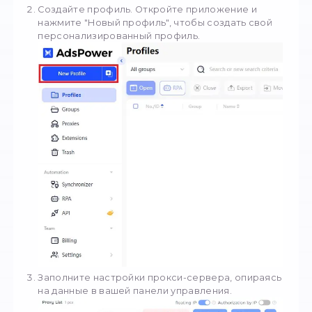
совершенства веб-просмотра. Нажмите зде
чтобы начать.
StableProxy
Нужны ли тебе
анонимные прокси
,
премиум-решения
для бизнеса или пр
купить прокси недорого
— у нас есть 
Обычные
Частные
Резидентские прокси
Мобильные прокси
Улучшите свой опыт работы в
Интернете, установив AdsPower, л
инструмент для управления
браузерами. Чтобы начать, выполн