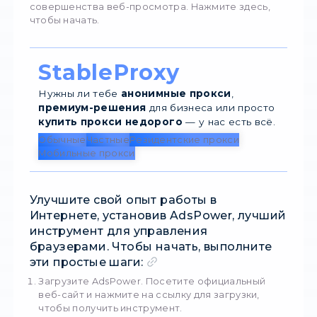
выходить, переключайтесь между различн
аккаунтами без лишних усилий.
Защита отпечатков пальцев в браузере: Буд
шаг впереди технологий распознавания
отпечатков пальцев в браузерах.
AdsPower
позволяет устанавливать уникальные отпеч
пальцев браузера для каждой учетной запис
обеспечивая повышенную конфиденциально
безопасность.
Интеграция с прокси-сервером: Возьмите 
свой контроль работу в Интернете, интегр
прокси-серверы. Наслаждайтесь более бы
и эффективным просмотром веб-страниц,
сохраняя при этом анонимность.
Откройте для себя бесчисленные преимущ
AdsPower
и произведите революцию в про
веб-страниц. Посетите их официальный сайт
чтобы узнать больше и открыть новый уров