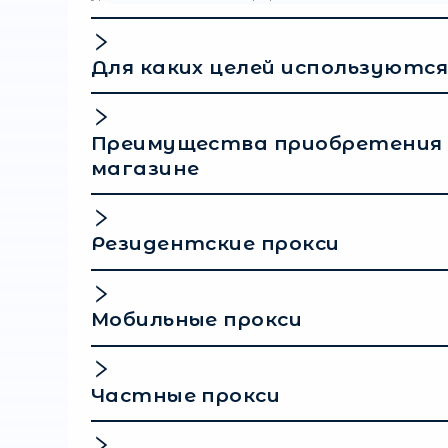
Чтобы воспользоваться 
взять
прокси для ботов.
однако такое решение м
низкой скорости и отсут
конфиденциальности. Тем
выбирать платные (прив
стоимость может быть р
Гарантии анонимности 
Оптимальную скорость
Ограниченное количес
Покупайте прокси у п
и блокировок, а также
Попул