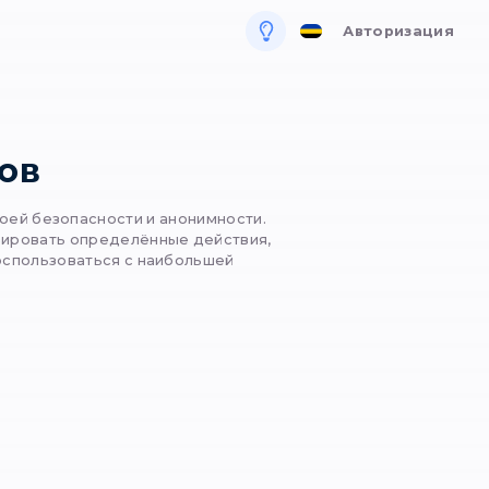
ля бизнеса
си для ботов
оторые беспокоятся о своей безопасности и ано
что позволяет автоматизировать определённые 
кси для бота, и как ими воспользоваться с наибо
ью?
ая 2025
2792