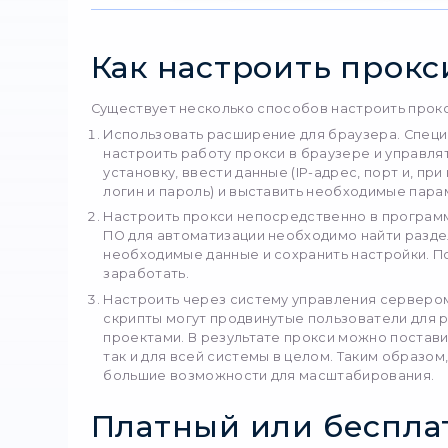
многозадачность. При
стабильность работы.
Мобильные. В этом сл
предоставить пользова
сервисах, это оптимал
блокировок.
StablePro
StableProxy
— это им
гибкость и анонимност
Обычные
Частные
Рези
Как настр