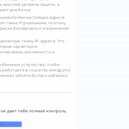
. В целом прокси обеспечивают возможность сме
аботы, маскировку по геолокации и многие друг
ости прокси
яться разнообразные типы прокси. Рассмотрим 
прокси, которые предназначены для конкретного
 характерны стабильность, высокий уровень защит
рость. Это отличный вариант для ботов.
прокси предоставляют пользователям настоящие 
арных устройств. Выглядят такие IP реальными, 
ы у ботов. В результате риски блокировок и огр
окси обеспечивают периодическую смену IP-адрес
крупных проектов, для которых характерна