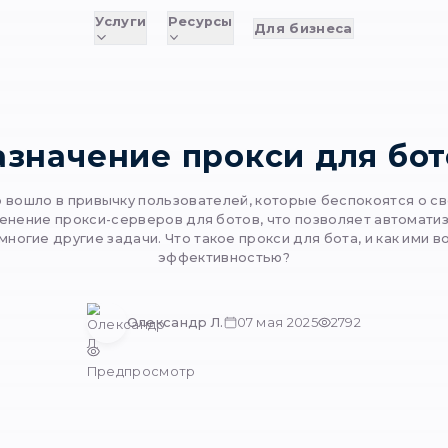
Услуги
Ресурсы
Д
Назначение прок
и уже давно вошло в привычку пользователей, к
ется и применение прокси-серверов для ботов, 
и и решить многие другие задачи. Что такое про
эффективност
Олександр Л.
07 м