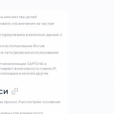
 это возможность достичь множества целей:
тов, где могут присутствовать ограничения на ч
лённые IP-адреса;
й и быстрый сбор и структурирование различных
й уровень анонимности при использовании ботов;
ю автоматизацию работы в сети (включая исполь
избегая банов);
ть работы в сети за счёт минимизации CAPTCHA 