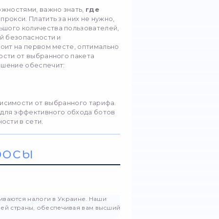
пособов настроить прокси для обхода ботов:
ние для браузера. Специальные расширения мог
си в браузере и управлять им. Для этого нужно п
ые (IP-адрес, порт и, при необходимости авториза
тавить необходимые параметры.
осредственно в программе/сервисе. В настройка
необходимо найти раздел «Прокси», после чего в
 сохранить настройки. После этого прокси долже
ему управления сервером. Использовать сервер
нутые пользователи для работы над более сложн
те прокси можно поставить как для конкретных п
ы в целом. Таким образом, этот способ открывает 
 для масштабирования.
или бесплатный?