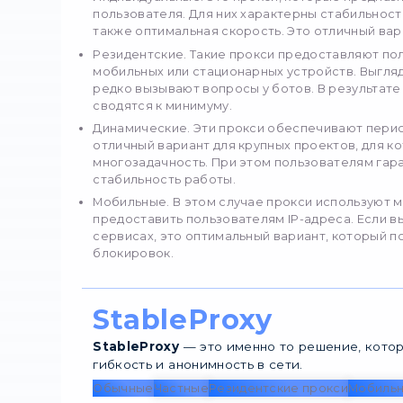
временных блокировок
увеличение масштаба р
преимущества.
Разновидн
Для ботов могут примен
вариации:
Индивидуальные. Это 
пользователя. Для них
также оптимальная ско
Резидентские. Такие 
мобильных или стацион
редко вызывают вопрос
сводятся к минимуму.
Динамические. Эти пр
отличный вариант для 