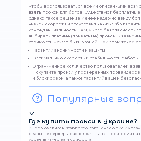
Существует несколько с
Использовать расшире
настроить работу прок
установку, ввести данн
логин и пароль) и выс
Настроить прокси неп
ПО для автоматизации 
необходимые данные и
заработать.
Настроить через сист
скрипты могут продви
проектами. В результа
так и для всей систем
большие возможности
Платный 