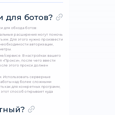
 этом пользователям гарантированы анонимность
учае прокси используют мобильные устройства, ч
телям IP-адреса. Если вы работаете в соцсетях и
ьный вариант, который поможет обойти ботов и 
xy
енно то решение, которое даёт тебе полный ко
ь в сети.
дентские прокси
Мобильные прокси
оить прокси для бото