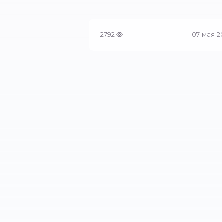
Главная
/
Прокси для бота
2792