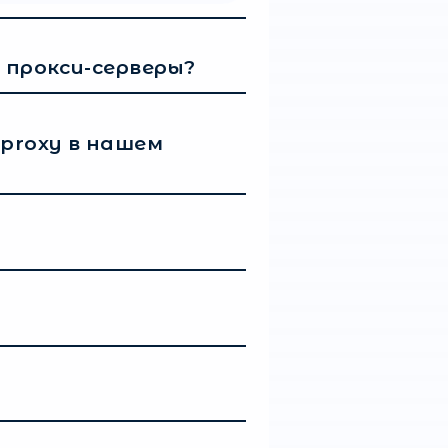
всеми описанными возможностями, важно знать,
 Существуют бесплатные прокси. Платить за них н
енее надёжно ввиду большого количества польз
ствия каких-либо гарантий безопасности и
, у кого безопасность стоит на первом месте, о
атные) прокси. В зависимости от выбранного паке
азной. При этом такое решение обеспечит:
и защиты;
 и стабильность работы;
тво пользователей в зависимости от выбранного
роверенных провайдеров для эффективного обход
 гарантий вашей безопасности в сети.
ярные вопросы