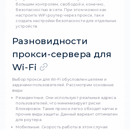
прокси-сервера
Прокси выполняет множество важных функ
подменяет IP, скрывая реальный адрес;
скрывает настоящее местоположение;
обеспечивает обход блокировок по геоло
защищает вашу информацию, шифруя её. 
результате пользователи могут наслажда
большим контролем, свободой и, конечно
безопасностью в сети. При этом можно ка
настроить
WiFi роутер через прокси
, так 
создать настройки безопасности для отд
устройств.
Разновидности