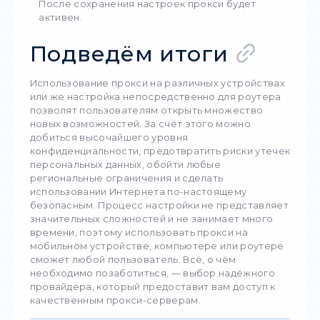
случае авторизации). После сохранения и
перезагрузки прокси заработает. Для
компьютеров, работающих на ОС Windows
настраивать нужно в разделе Параметры,
выбрав пункт Сеть и Интернет. Там вы см
найти настройки для прокси, где можно
активировать как автоопределение, так и
вручную произвести ввод данных сервера
После этого сохраните изменения. В случ
операционной системой macOS настройк
нужно искать в системных параметрах. Та
потребуется выбрать используемую
беспроводную сеть и нажать её, чтобы о
подробные сведения. В открывшемся бло
найдёте раздел Прокси, где сможете
использовать автоконфигурацию или же в
параметры сервера самостоятельно. По
этого сохраните изменения. Что касается
Android и iOS, в обоих случаях нужно внач