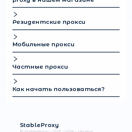
добиться высочайшего уровня
конфиденциальности, предотвратить риски
персональных данных, обойти любые
региональные ограничения и сделать
использовании Интернета по-настоящему
безопасным. Процесс настройки не предст
значительных сложностей и не занимает м
времени, поэтому использовать прокси на
мобильном устройстве, компьютере или ро
сможет любой пользователь. Всё, о чём
необходимо позаботиться, — выбор надёж
провайдера, который предоставит вам дост
качественным прокси-серверам.
Популярные
вопросы