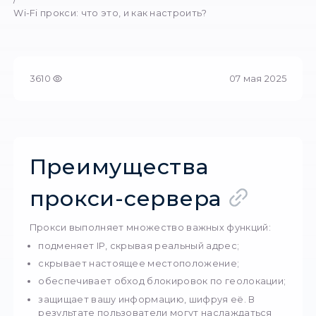
Олександр Л.
07 мая 2025
361
Предпросмотр
Главная
/
Wi-Fi прокси: что это, и как настроить?
3610
07 м
Преимущества