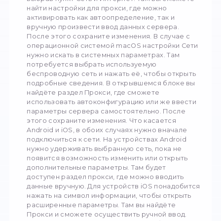
Чтобы максимально обезопасить себя и сд
использование сети комфортным, необход
знать, как настроить прокси для каждого ви
устройств:
Для роутера;
Для Windows;
Для macOS;
Для Android;
Для iOS. Когда речь идёт о роутере, нео
произвести настройку в интерфейсе
управления, доступном через браузер. В
основном меню нужно найти либо Настро
Интернета, либо доп. параметры. Затем
потребуется открыть раздел Прокси и на
полученные от провайдера сведения (сю
входит IP, номер порта, а также логин и па