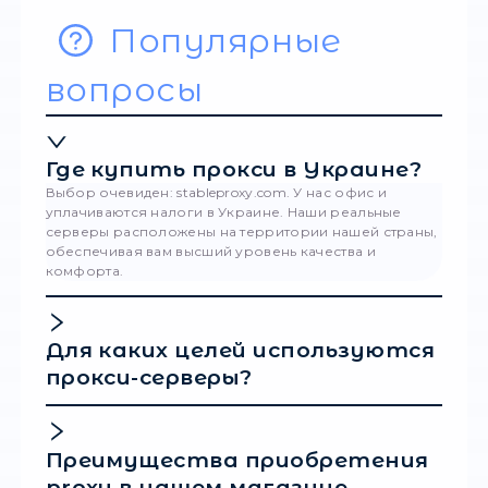
подключиться к сети. На устройствах Andr
нужно удерживать выбранную сеть, пока 
появится возможность изменить или откр
дополнительные параметры. Там будет
доступен раздел прокси, где можно вводи
данные вручную. Для устройств iOS пона
нажать на символ информации, чтобы отк
расширенные параметры. Там вы найдёте
Прокси и сможете осуществить ручной вв
После сохранения настроек прокси буде
активен.
Подведём итоги
Использование прокси на различных устро
или же настройка непосредственно для ро
позволят пользователям открыть множест
новых возможностей. За счёт этого можно