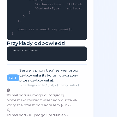
         method: 'GET',

         headers: {

            'Authorization': 'API-Token [YO
            'Content-Type': 'application/jso
         }

      }

   );

   const res = await req.json();

}
Przykłady odpowiedzi
Success response
Zmień pulę serwerów proxy
-
PUT
/
package/proxy/{id}/{proxyIndex}/pool
Ta metoda wymaga autoryzacji!