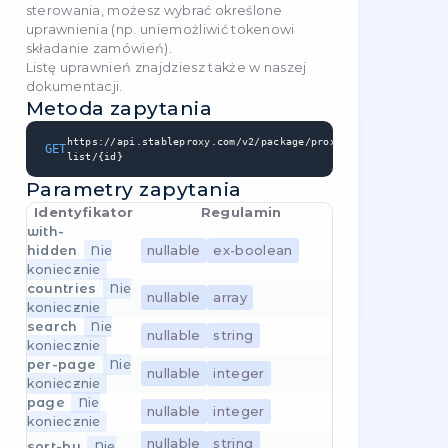
jeśli chcesz usunąć adresy IP, musisz dodać je
do tablicy `remove_ids`. Do zastąpienia
adresów IP potrzebujesz __money__; jeśli
masz __free replacements__, możesz z nich
skorzystać.
(
1
metody
)
Dodaj/Ustaw ruch
(
1
metody
)
Zmiana serwera proxy
(
1
metody
)
Ustawienia paczki zwrotnej, takie jak nazwa,
opis itp.
(
1
metody
)
Ustawienia
(
2
metody
)
Zmień wybrane ustawienia dla danego
pakietu.
(
1
metody
)
Ustawienia
(
1
metody
)
Oznacz wiadomość jako przeczytaną.
(
1
metody
)
Pobierz aktywne kody promocyjne dla
użytkownika.
(
1
metody
)
Bonusy
(
1
metody
)