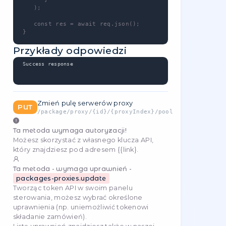
packages-proxies.read
Tworząc token API w swoim
panelu
sterowania
, możesz wybrać określone
uprawnienia (np. uniemożliwić tokenowi
składanie zamówień).
Listę uprawnień znajdziesz także w naszej
dokumentacji
.
Metoda zapytania
GET
https://api.stableproxy.com/v2/package/proxy/{
Parametry zapytania
Identyfikator
Regulamin
Przykład
string
country
""
required
country_code
id
16
1
required