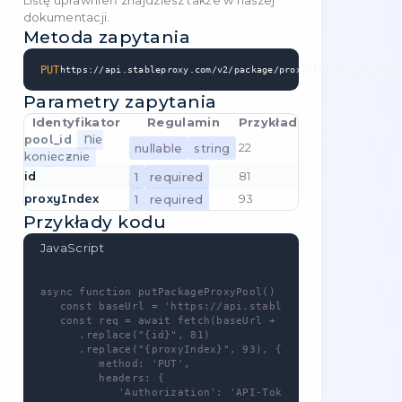
Przykłady kodu
JavaScript
async function getPackageProxyRegions() {

   const baseUrl = 'https://api.stableproxy
   const req = await fetch(baseUrl + '/pack
      .replace("{id}", 16) + '?' + Object.e
         "country": ""

      }).map(([key, value]) => key + "=" + 
         method: 'GET',

         headers: {

            'Authorization': 'API-Token [YO
            'Content-Type': 'application/jso
         }

      }

   );

   const res = await req.json();

}