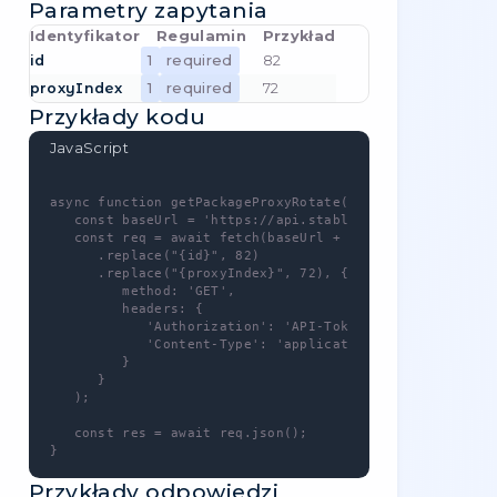
Serwery proxy Usuń serwer proxy
użytkownika (tylko ten utworzony
GET
przez użytkownika).
-
/
package/note/{id}/{proxyIndex}
Ta metoda wymaga autoryzacji!
Możesz skorzystać z własnego klucza API,
który znajdziesz pod adresem
{{link}
.
Ta metoda - wymaga uprawnień -
packages.set-note
Tworząc token API w swoim
panelu
sterowania
, możesz wybrać określone
uprawnienia (np. uniemożliwić tokenowi
składanie zamówień).
Listę uprawnień znajdziesz także w naszej
dokumentacji
.
Metoda zapytania