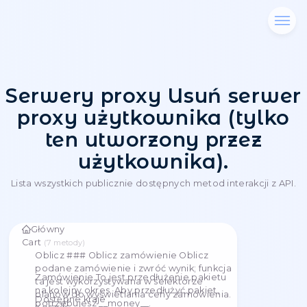
Serwery proxy Usuń s
proxy użytkownika (t
ten utworzony prz
użytkownika).
Lista wszystkich publicznie dostępnych metod intera
Główny
Cart
(
7
metody
)