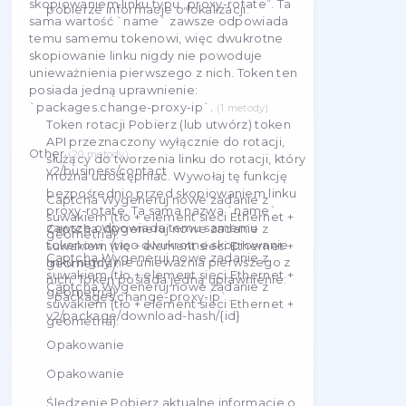
(
2
metody
)
Wiadomości Wyślij wiadomość do
wybranej rozmowy.
(
3
metody
)
Pomoc techniczna
(
4
metody
)
Pomoc techniczna
(
4
metody
)
Checker
(
2
metody
)
Proxy ### Sprawdź proxy Ta metoda
pozwala na połączenie przez serwer proxy
Pobierz listę miast w dostępnych krajach
(
1
oraz sprawdzenie, czy działa. #### Jak to
metody
)
działa? Nawiąże połączenie z adresem
Pobierz (lub utwórz) token API przeznaczony
`http://host.stableproxy.com/ip/` za
wyłącznie do rotacji, służący do tworzenia
pośrednictwem serwera proxy i pobierze
linku do rotacji, który można udostępniać.
adres IP, a następnie połączy się z adresem
Wywołaj tę funkcję bezpośrednio przed
`https://ipinfo.io/widget/demo/ip` i
skopiowaniem linku typu „proxy-rotate”. Ta
pobierze informacje o lokalizacji.
sama wartość `name` zawsze odpowiada
temu samemu tokenowi, więc dwukrotne
skopiowanie linku nigdy nie powoduje
unieważnienia pierwszego z nich. Token ten