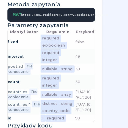
         method: 'GET',

         headers: {

            'Authorization': 'API-Token [YO
            'Content-Type': 'application/jso
         }

      }

   );

   const res = await req.json();

}
Przykłady odpowiedzi
Success response
Uwaga dotycząca zmiany
-
PUT
/
package/note/{id}/{proxyIndex}
Ta metoda wymaga autoryzacji!