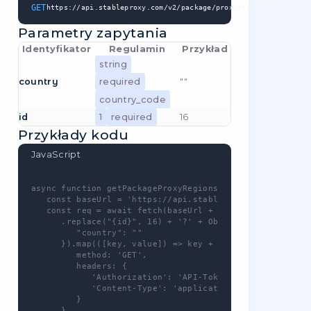
sterowania
, możesz wybrać określone
uprawnienia (np. uniemożliwić tokenowi
składanie zamówień).
Listę uprawnień znajdziesz także w naszej
dokumentacji
.
Metoda zapytania
GET
https://api.stableproxy.com/v2/package/proxy/{
Parametry zapytania
Identyfikator
Regulamin
Przykład
regions
Nie
[]
array
distinct
koniecznie
string
country
""
required
country_code
regions.*
Nie
""
string