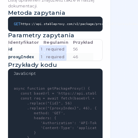
   const res = await req.json();

}
Przykłady odpowiedzi
Success response
Pobierz dostępne regiony w danym
kraju Pobierz dostępne regiony w
GET
kraju zamieszkania
-
/
package/proxy/{id}/regions
Ta metoda wymaga autoryzacji!
Możesz skorzystać z własnego klucza API,
który znajdziesz pod adresem
{{link}
.
Ta metoda - wymaga uprawnień -