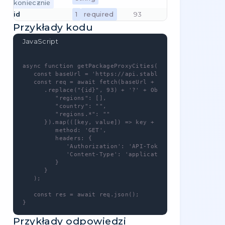
   const req = await fetch(baseUrl + '/pack
      .replace("{id}", 97) + '?' + Object.e
         "with-hidden": false,

         "countries[UA]": 10,

         "countries[PL]": 20,

         "search": 49,

         "per-page": 40,

         "page": 94,

         "sort-by": "",

         "sort-order": "asc",

         "countries.*[UA]": 10,

         "countries.*[PL]": 20

      }).map(([key, value]) => key + "=" + 
         method: 'GET',

         headers: {

            'Authorization': 'API-Token [YO
            'Content-Type': 'application/jso
         }

      }

   );

   const res = await req.json();
