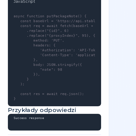
sterowania
, możesz wybrać określone
uprawnienia (np. uniemożliwić tokenowi
składanie zamówień).
Listę uprawnień znajdziesz także w naszej
dokumentacji
.
Metoda zapytania
PUT
https://api.stableproxy.com/v2/package/hide/{i
Parametry zapytania
Identyfikator
Regulamin
Przykład
id
58
1
required
proxyIndex
72
1
required
Przykłady kodu
JavaScript
async function putPackageHide() {
