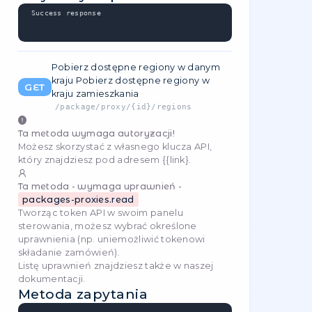
}
Przykłady odpowiedzi
Success response
Serwery proxy Usuń serwer proxy
użytkownika (tylko ten utworzony
GET
przez użytkownika).
-
/
package/proxy/{id}/cities
Ta metoda wymaga autoryzacji!
Możesz skorzystać z własnego klucza API,
który znajdziesz pod adresem
{{link}
.
Ta metoda - wymaga uprawnień -
packages-proxies.read
Tworząc token API w swoim
panelu