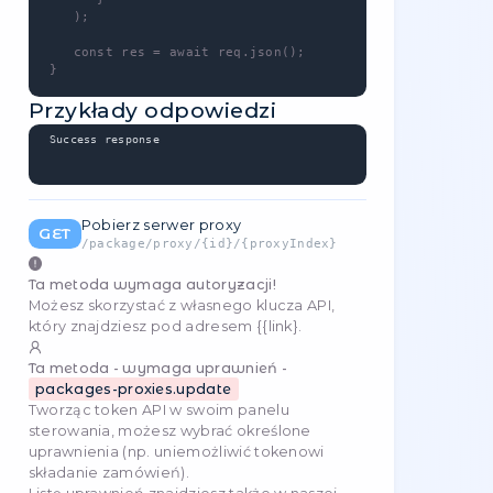
koniecznie
id
93
1
required
Przykłady kodu
JavaScript
async function getPackageProxyCities() {

   const baseUrl = 'https://api.stableproxy
   const req = await fetch(baseUrl + '/pack
      .replace("{id}", 93) + '?' + Object.e
         "regions": [],

         "country": "",

         "regions.*": ""

      }).map(([key, value]) => key + "=" + 
         method: 'GET',

         headers: {

            'Authorization': 'API-Token [YO
            'Content-Type': 'application/jso
         }

      }

   );
