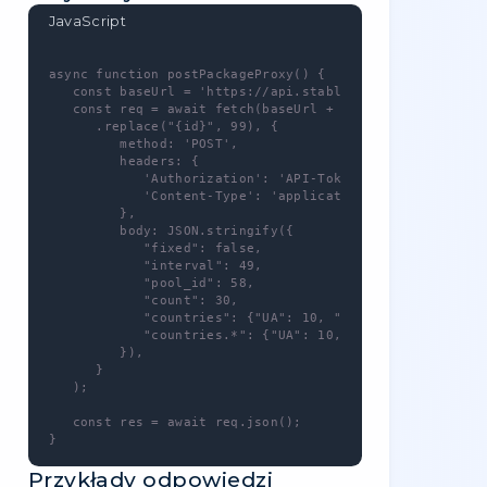
Możesz skorzystać z własnego klucza API,
który znajdziesz pod adresem
{{link}
.
Ta metoda - wymaga uprawnień -
packages.set-note
Tworząc token API w swoim
panelu
sterowania
, możesz wybrać określone
uprawnienia (np. uniemożliwić tokenowi
składanie zamówień).
Listę uprawnień znajdziesz także w naszej
dokumentacji
.
Metoda zapytania
PUT
https://api.stableproxy.com/v2/package/note/{i
Parametry zapytania
Identyfikator
Regulamin
Przykład
note
Nie
98
nullable
string
koniecznie