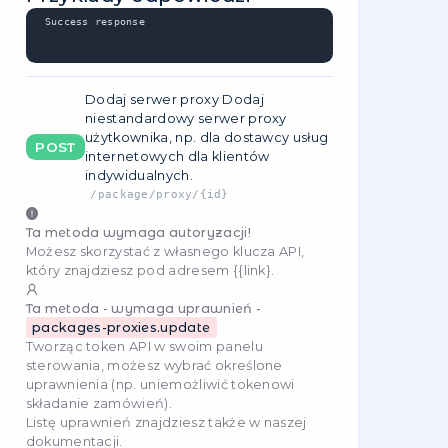
GET
https://api.stableproxy.com/v2/package/note/{i
Parametry zapytania
Identyfikator
Regulamin
Przykład
note
Nie
98
nullable
string
koniecznie
id
6
1
required
proxyIndex
95
1
required
Przykłady kodu
JavaScript
async function getPackageNote() {

   const baseUrl = 'https://api.stableproxy
   const req = await fetch(baseUrl + '/pack
      .replace("{id}", 6)

      .replace("{proxyIndex}", 95) + '?' + 
         "note": 98

      }).map(([key, value]) => key + "=" + 