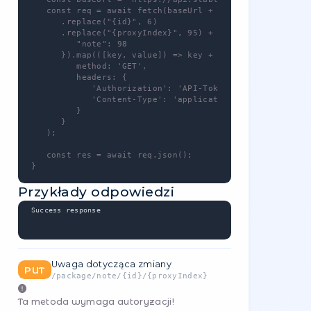
id
81
1
required
proxyIndex
93
1
required
Przykłady kodu
JavaScript
async function putPackageProxyPool() {

   const baseUrl = 'https://api.stableproxy
   const req = await fetch(baseUrl + '/pack
      .replace("{id}", 81)

      .replace("{proxyIndex}", 93), {

         method: 'PUT',

         headers: {

            'Authorization': 'API-Token [YO
            'Content-Type': 'application/jso
         },

         body: JSON.stringify({

            "pool_id": 22

         }),

      }
