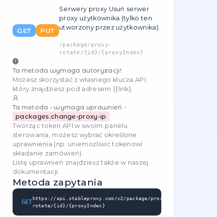
   const baseUrl = 'https://api.stableproxy
   const req = await fetch(baseUrl + '/pack
      .replace("{id}", 58)

      .replace("{proxyIndex}", 72), {

         method: 'PUT',

         headers: {

            'Authorization': 'API-Token [YO
            'Content-Type': 'application/jso
         }

      }

   );

   const res = await req.json();

}
Przykłady odpowiedzi
Success response