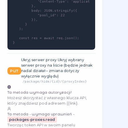
Przykłady odpowiedzi
Success response
Pobierz serwer proxy
-
GET
/
package/proxy/{id}/{proxyIndex}
Ta metoda wymaga autoryzacji!
Możesz skorzystać z własnego klucza API,
który znajdziesz pod adresem
{{link}
.
Ta metoda - wymaga uprawnień -
packages-proxies.update
Tworząc token API w swoim
panelu
sterowania
, możesz wybrać określone
uprawnienia (np. uniemożliwić tokenowi
składanie zamówień).