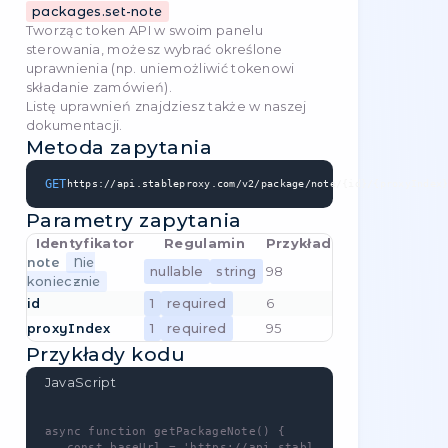
Możesz skorzystać z własnego klucza API,
który znajdziesz pod adresem
{{link}
.
Ta metoda - wymaga uprawnień -
packages-proxies.update
Tworząc token API w swoim
panelu
sterowania
, możesz wybrać określone
uprawnienia (np. uniemożliwić tokenowi
składanie zamówień).
Listę uprawnień znajdziesz także w naszej
dokumentacji
.
Metoda zapytania
PUT
https://api.stableproxy.com/v2/package/proxy/{
Parametry zapytania
Identyfikator
Regulamin
Przykład
pool_id
Nie
22
nullable
string
koniecznie