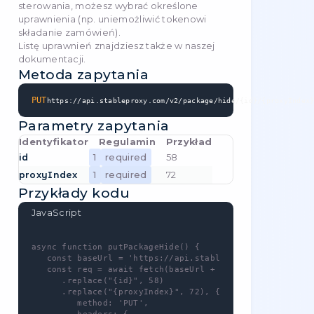
Listę uprawnień znajdziesz także w naszej
dokumentacji
.
Metoda zapytania
GET
https://api.stableproxy.com/v2/package/proxy/{
Parametry zapytania
Identyfikator
Regulamin
Przykład
id
56
1
required
proxyIndex
46
1
required
Przykłady kodu
JavaScript
async function getPackageProxy() {

   const baseUrl = 'https://api.stableproxy
   const req = await fetch(baseUrl + '/pack
      .replace("{id}", 56)

      .replace("{proxyIndex}", 46), {
