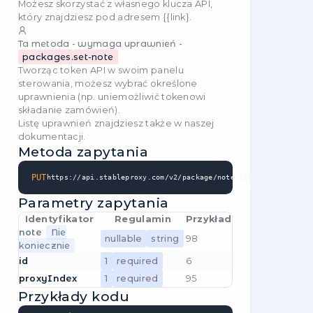
   );

   const res = await req.json();

}
Ukryj serwer proxy Ukryj wybrany
serwer proxy na liście (będzie jednak
PUT
nadal działał – zmiana dotyczy
wyłącznie wyglądu)
-
/
package/hide/{id}/{proxyIndex}
Ta metoda wymaga autoryzacji!
Możesz skorzystać z własnego klucza API,
który znajdziesz pod adresem
{{link}
.
Ta metoda - wymaga uprawnień -
packages-proxies.read
Tworząc token API w swoim
panelu