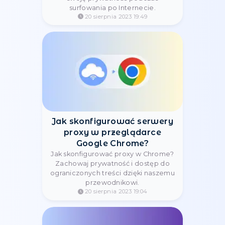
21 sierpnia 2023 08:56
Ustawienia serwera proxy w
Postman
Konfiguracja serwera proxy w
Postman: instrukcje krok po kroku, jak
skonfigurować serwer proxy do
interakcji z API. Łatwe łączenie i
testowanie żądań
20 sierpnia 2023 22:57