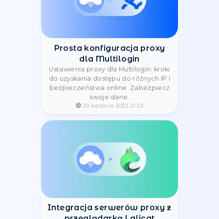
proxy dzięki łatwej integracji.
21 sierpnia 2023 11:02
Uwolnij pełny potencjał
swojego iPhone'a dzięki
ustawieniom proxy
Shadowrocket
Optymalizacja iPhone'a: proxy przez
Shadowrocket dla wydajności,
bezpieczeństwa i dostępu do