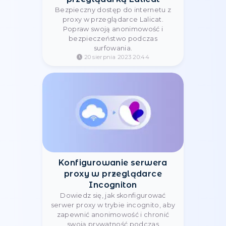
zastrzeżonych treści
21 sierpnia 2023 10:21
Jak zintegrować Screaming
Frog ze Stableproxy
Integracja Screaming Frog z
serwerem proxy pomoże ci
analizować witryny przy użyciu
różnych adresów IP