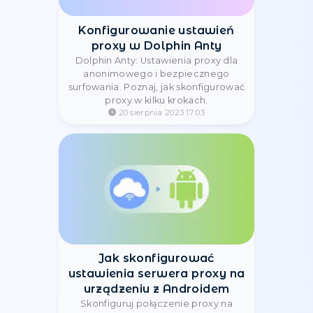
Prosta konfiguracja proxy
dla Multilogin
Ustawienia proxy dla Multilogin: kroki
do uzyskania dostępu do różnych IP i
bezpieczeństwa online. Zabezpiecz
swoje dane.
20 sierpnia 2023 21:23