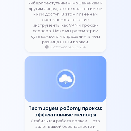
Konfigurowanie ustawień
proxy w Dolphin Anty
Dolphin Anty: Ustawienia proxy dla
anonimowego i bezpiecznego
surfowania. Poznaj, jak skonfigurować
proxy w kilku krokach.
20 sierpnia 2023 17:03