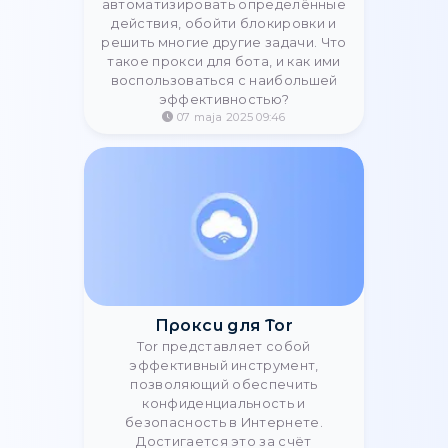
Dlaczego rotacja IP jest
ważna: przyczyny i metody
zmiany IP | StableProxy
Dowiedz się, czym jest rotacja
adresów IP, dlaczego jest kluczowa
dla scrapingu i automatyzacji, jakie są
metody rotacji i jak skonfigurować
rotacyjne proxy.
12 czerwca 2025 00:26