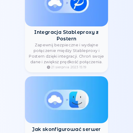
Jak podłączyć serwer proxy
Stableproxy w Potatso
W instrukcji StableProxy dowiesz się,
jak podłączyć proxy w aplikacji
Potatso
19 lipca 2024 00:12