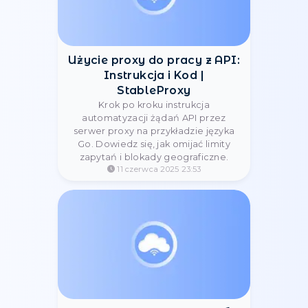
Jak skonfigurować serwery
proxy w przeglądarce
Google Chrome?
Jak skonfigurować proxy w Chrome?
Zachowaj prywatność i dostęp do
ograniczonych treści dzięki naszemu
przewodnikowi.
20 sierpnia 2023 19:04