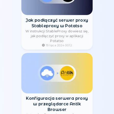
Проксі для онлайн-ігор —
мінімальний пінг та
стабільне з'єднання |
StableProxy
Грай без лагів і затримок з
надійними проксі для онлайн-ігор
від StableProxy. Захист від
блокувань, низький пінг, висока
швидкість і підтримка топових
ігрових платформ.
07 maja 2025 09:54