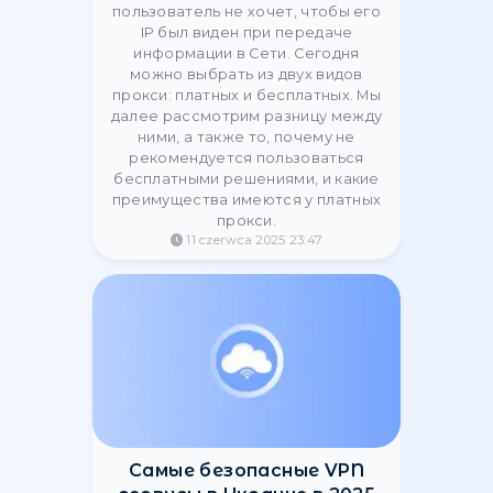
Аргументы против
бесплатных и в пользу
платных прокси
Прокси-сервер — это решение,
которое нужно, когда
пользователь не хочет, чтобы его
IP был виден при передаче
информации в Сети. Сегодня
можно выбрать из двух видов
прокси: платных и бесплатных. Мы