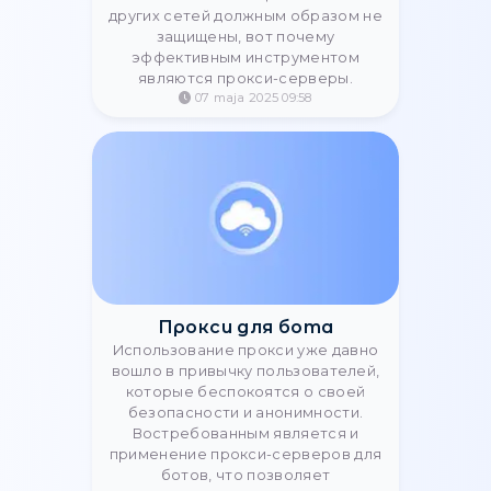
Jak włączyć proxy w
Telegram
Dowiedz się, jak aktywować proxy w
Telegramie. Krok po kroku skonfiguruj
anonimowe połączenie do
bezpiecznego przesyłania
wiadomości.
19 sierpnia 2023 20:58