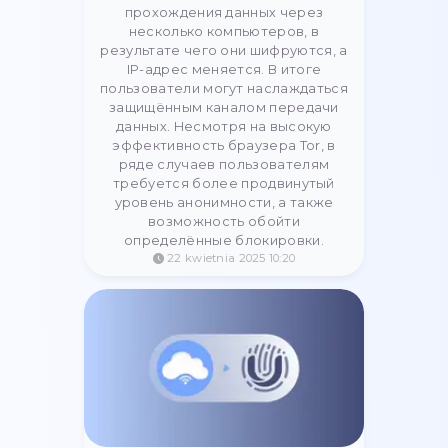
Użycie proxy do pracy z API:
Instrukcja i Kod |
StableProxy
Krok po kroku instrukcja
automatyzacji żądań API przez
serwer proxy na przykładzie języka
Go. Dowiedz się, jak omijać limity
zapytań i blokady geograficzne.
11 czerwca 2025 23:53