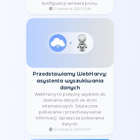
Duck DNS
Wygodna metoda autoryzacji
dostępu do serwera proxy
18 września 2023 15:57
Integracja Stableproxy z
Postern
Zapewnij bezpieczne i wydajne
połączenie między Stableproxy i