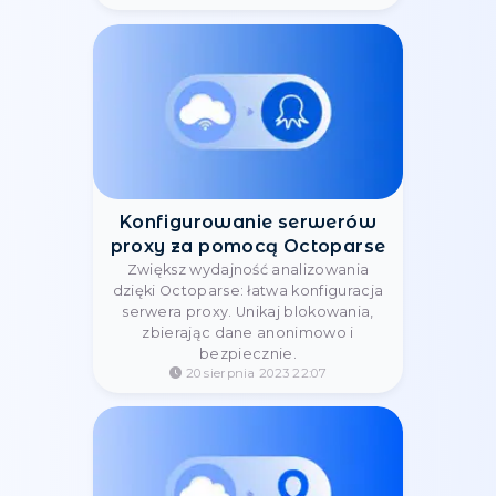
pobieranie i przechowywanie
informacji. Upraszcza pobieranie
danych.
21 sierpnia 2023 12:01
Integracja proxy z
SwitchyOmega
Łącz serwery proxy z SwitchyOmega
dla prostego zarządzania siecią.
Ułatwia przełączanie się między