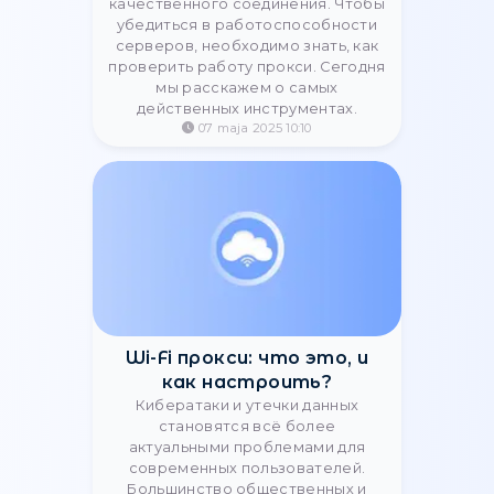
Jak skonfigurować
ustawienia serwera proxy na
urządzeniu z Androidem
Skonfiguruj połączenie proxy na
urządzeniach z systemem Android,
aby anonimowo i bezpiecznie łączyć
się z Internetem.
20 sierpnia 2023 14:58