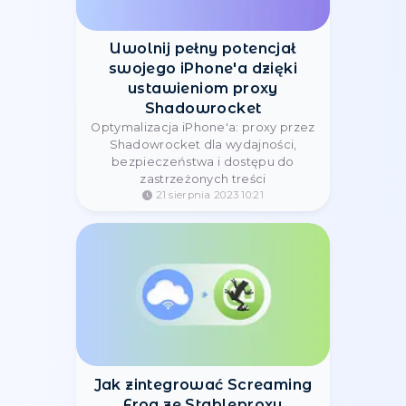
obrazkami do konfiguracji proxy na
Macu.
21 sierpnia 2023 13:49
Szybki i łatwy przewodnik
po konfiguracji serwera
proxy w przeglądarce Edge
Za pomocą naszego poradnika
szybko skonfiguruj proxy w Edge.
Krok po kroku do skutecznej