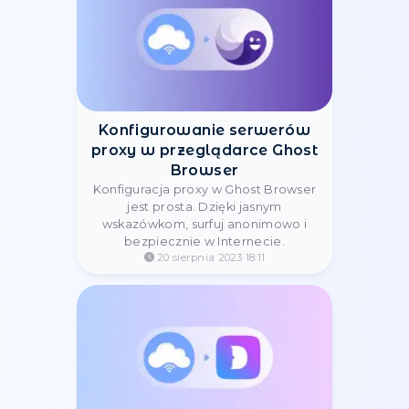
Konfigurowanie serwerów
proxy za pomocą Octoparse
Zwiększ wydajność analizowania
dzięki Octoparse: łatwa konfiguracja
serwera proxy. Unikaj blokowania,
zbierając dane anonimowo i
bezpiecznie.
20 sierpnia 2023 22:07