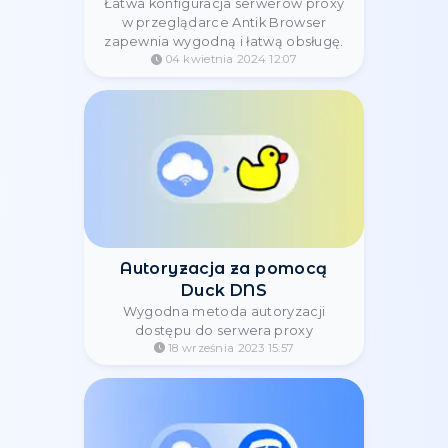
Rotacyjne Proxy: Co To Jest i
Dlaczego Są Niezbędne w
Scraping’u i Automatyzacji
Dowiedz się, czym są rotacyjne
proxy, jak działają i dlaczego są
kluczowe w web scrapingu,
automatyzacji, SEO i ochronie
prywatności.
07 maja 2025 09:38