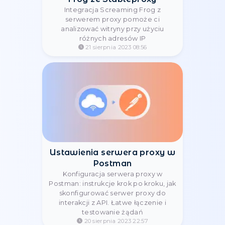
konfiguracji serwera proxy.
21 sierpnia 2023 13:06
Przedstawiamy WebHarvy:
asystenta wyszukiwania
danych
WebHarvy to potężny asystent do
zbierania danych ze stron
internetowych. Skuteczne