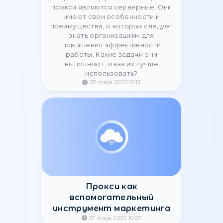
сервисы в Украине в 2025
году
Использование VPN сервисов —
это повышение собственной
безопасности в Интернете. Их
повседневное использование
является базовой стратегией
каждого разумного Интернет-
пользователя. Чтобы помочь вам
выбрать надёжный ВПН, мы
составили список из 6 лучших.
11 czerwca 2025 23:28