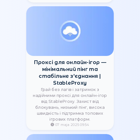
Серверные прокси
Одним из эффективных видов
прокси являются серверные. Они
имеют свои особенности и
преимущества, о которых следует
знать организациям для
повышения эффективности
работы. Какие задачи они
выполняют, и как их лучше
использовать?
07 maja 2025 10:15