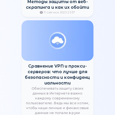
Konfigurowanie serwerów
proxy w przeglądarce Ghost
Browser
Konfiguracja proxy w Ghost Browser
jest prosta. Dzięki jasnym
wskazówkom, surfuj anonimowo i
bezpiecznie w Internecie.
20 sierpnia 2023 18:11