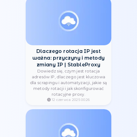
Konfigurowanie serwera
proxy w przeglądarce
Incogniton
Dowiedz się, jak skonfigurować
serwer proxy w trybie incognito, aby
zapewnić anonimowość i chronić
swoją prywatność podczas
surfowania po Internecie.
20 sierpnia 2023 19:49