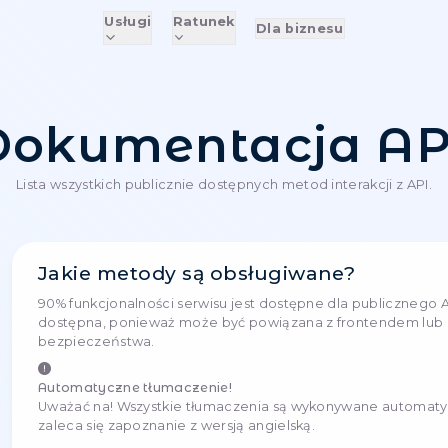
Usługi
Ratunek
D
Dokumenta
Lista wszystkich publicznie dostępnyc
Jakie metody są obsł
Oblicz
90% funkcjonalności serwisu jest 
Oblicz
To jest
dostępna, ponieważ może być po
ówienie i
e pakietu
bezpieczeństwa.
 funkcja ta
aje