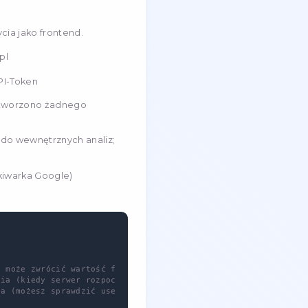
a są wykonywane automatycznie. Programistom
ielską.
ny tylko w przypadku użycia jako frontend.
e obsługiwany: en, ru, uk, pl
n musi być poprzedzony: API-Token
gany do zniżki (jeśli nie utworzono żadnego
jest token (wykorzystywany do wewnętrznych analiz;
ego projektu).
odzi użytkownik (np. wyszukiwarka Google)