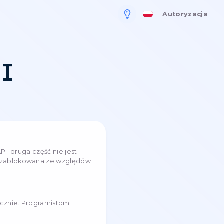
la biznesu
cja API
h metod interakcji z API.
ugiwane?
dostępne dla publicznego API; druga część nie jest
wiązana z frontendem lub zablokowana ze względó