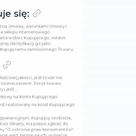
i przyjąć Towar na warunkach niniejszej Umowy.
-Oferty (akceptem oferty) i momentem pełnego i
a przez Kupującego warunków Umowy jest data wyp
rza zamówienia umieszczonego na stronie sklepu
nkiem otrzymania przez Kupującego od Sprzedawcy
w formie elektronicznej. W razie potrzeby, na życz
być zawarta w formie pisemnej.
ie Zamówień
ie składa zamówienie w sklepie internetowym za pom
składając zamówienie przez e-mail lub numer telefon
y zobowiązuje się:
 Umowy zapoznać się z treścią Umowy, warunkami U