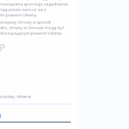
ość i ochrona danych
.
 dane osobowe na stronie sklepu internetowego podc
a zamówienia, Kupujący wyraża Sprzedawcy swoją dobr
wykorzystanie (w tym przekazanie) swoich danych o
innych działań przewidzianych ukraińskim prawem o 
raniczenia okresu tej zgody.
je się nie ujawniać informacji otrzymanych od Kupu
ie udostępnianie przez Sprzedawcę informacji kontr
cym na podstawie umowy ze Sprzedawcą, w tym do
obec Kupującego, a także w przypadkach, gdy ujaw
magane przez obowiązujące prawo Ukrainy.
owiedzialność za utrzymanie swoich danych osobowy
awca nie ponosi odpowiedzialności za niewłaściwe w