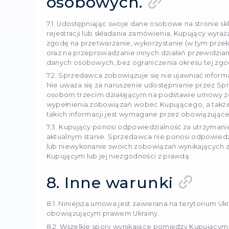
liczy się od daty otrzyma
dostępu do takiego Towar
6. Odpowie
6.1. Sprzedawca nie pono
stronie trzeciej.
6.2. Sprzedawca nie ponos
zamówień i swoje obowiąz
błędnej informacji.
6.3. Sprzedawca i Kupują
zobowiązań zgodnie z obo
Umowy.
6.4. Sprzedawca lub Kupuj
niewykonanie swoich zobow
Strona, która nie może sp
Stronę.