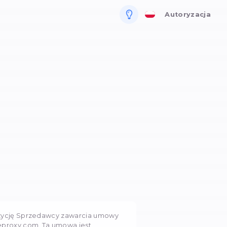
la biznesu
a (oferta)
rpnia 2023
19541