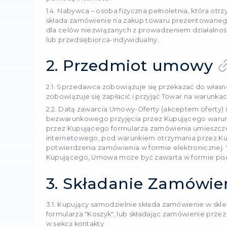
do nieokreślonego kręgu 
(dalej jako "Umowa") na w
1.2. Towar lub Usługa – ob
sklepu internetowego i u
Sprzedawcy na odległość
1.3. Sklep internetowy –
utworzona w celu zawarci
zapoznania się przez na
pomocą Internetu.
1.4. Nabywca – osoba fizy
składa zamówienie na zak
dla celów niezwiązanych 
lub przedsiębiorca-indywi
2. Przedm
2.1. Sprzedawca zobowiąz