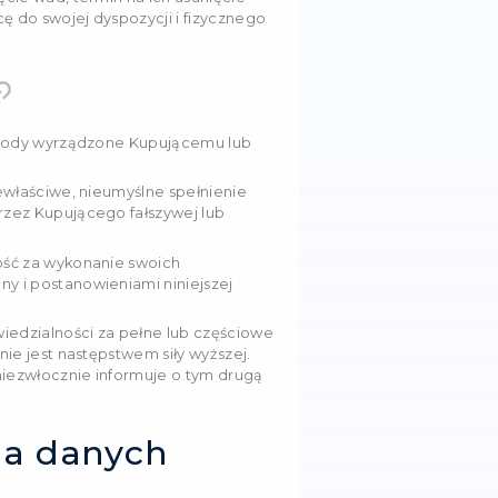
zez Sprzedawcę na stronie sklepu internetowego.
ł wykonać swoje zobowiązania wobec Kupującego, os
 niezbędne do jednoznacznej identyfikacji go jako
tarczające do dostarczenia Kupującemu zamówioneg
ie Towarów
racać Sprzedawcy towar właściwej jakości, jeśli towar
e nim korzystać zgodnie z przeznaczeniem. Zwrot to
owany, jeśli nie był używany i jeśli...
fundowana przez przelew bankowy na konto Kupująceg
ej jakości do Sprzedawcy jest realizowany na koszt 
 Sprzedawcę.
a wad w Towarze w okresie gwarancyjnym, Kupujący o
reślonym przez ustawodawstwo Ukrainy, ma prawo zgł
reślone przez prawo Ukrainy "O ochronie praw kons
szczeń o bezpłatne usunięcie wad, termin na ich usu