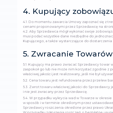
zobowiązuje się zapłacić 
2.2. Datą zawarcia Umowy
bezwarunkowego przyjęci
przez Kupującego formula
internetowego, pod waru
potwierdzenia zamówienia 
Kupującego, Umowa może 
3. Składan
3.1. Kupujący samodzieln
formularza "Koszyk", lub 
w sekcji kontakty
4. Kupując
4.1. Do momentu zawarcia