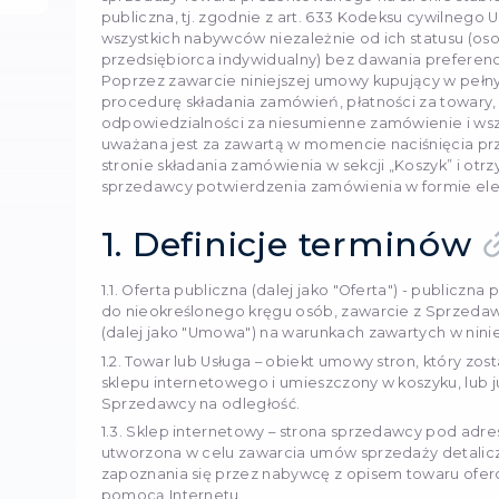
Niniejsza umowa stanowi 
18 sierpnia 2023
sprzedaży Towaru prezent
publiczna, tj. zgodnie z ar
wszystkich nabywców nieza
przedsiębiorca indywidua
Poprzez zawarcie niniejsz
procedurę składania zamó
odpowiedzialności za nie
uważana jest za zawartą 
stronie składania zamówie
sprzedawcy potwierdzenia
1. Definicj
1.1. Oferta publiczna (dal