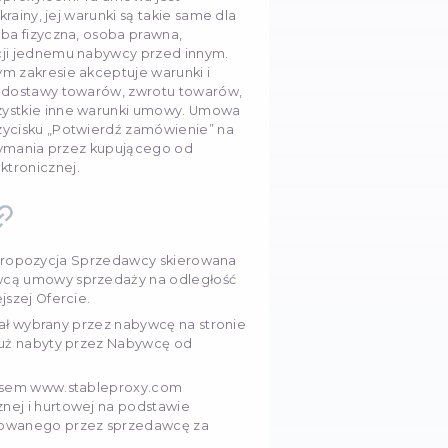
oficjalną i publiczną propozycję Sprzedawcy zawarc
owanego na stronie stableproxy.com. Ta umowa jes
t. 633 Kodeksu cywilnego Ukrainy, jej warunki są takie
leżnie od ich statusu (osoba fizyczna, osoba prawna
lny) bez dawania preferencji jednemu nabywcy przed
ej umowy kupujący w pełnym zakresie akceptuje waru
wień, płatności za towary, dostawy towarów, zwrotu
sumienne zamówienie i wszystkie inne warunki umo
w momencie naciśnięcia przycisku „Potwierdź zamówi
nia w sekcji „Koszyk” i otrzymania przez kupującego 
 zamówienia w formie elektronicznej.
e terminów
ej jako "Oferta") - publiczna propozycja Sprzedawcy s