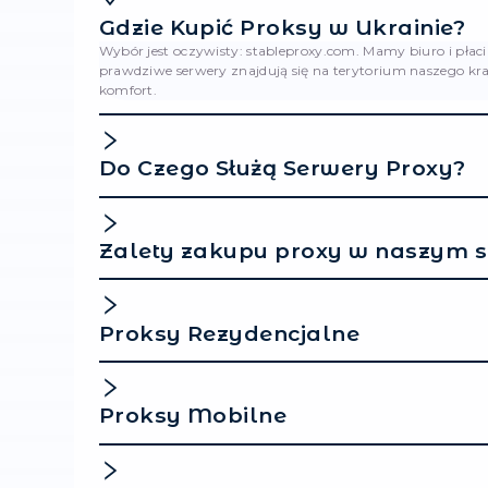
lub niewykonanie swoich z
Kupującym lub jej niezgod
8. Inne wa
8.1. Niniejsza umowa jest 
obowiązującym prawem Uk
8.2. Wszelkie spory wyni
poprzez negocjacje. W pr
poprzez porozumienie, Ku
rozwiązanie sporu do sąd
8.3. Sprzedawca ma praw
jednostronny, przewidzia
wprowadzane za wzajemną
DANE SPR