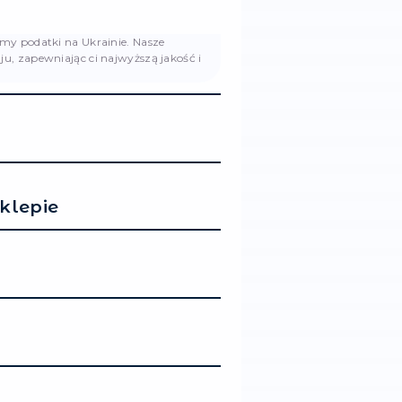
obowiązań wynikających z nieaktualności informacji 
ności z prawdą.
runki
zawierana na terytorium Ukrainy i obowiązuje zgodnie
rainy.
kające pomiędzy Kupującym a Sprzedawcą rozstrzyga
zypadku braku możliwości rozwiązania spornego zag
pujący i/lub Sprzedawca mają prawo zwrócić się o
ów zgodnie z obowiązującym prawem Ukrainy.
o wprowadzać zmiany do niniejszej Umowy w sposób
ny w pkt. 5.2.1. Umowy. Ponadto, zmiany w Umowie m
 zgodą Stron, zgodnie z obowiązującym prawem Uk
ZEDAWCY: