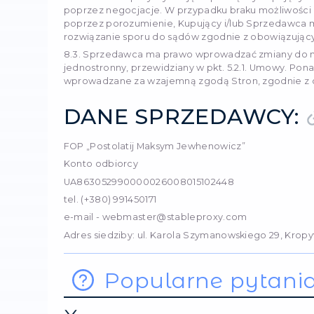
7. Prywatn
osobowych
7.1. Udostępniając swoje
rejestracji lub składani
zgodę na przetwarzanie, 
oraz na przeprowadzanie 
danych osobowych, bez og
7.2. Sprzedawca zobowiązu
Nie uważa się za naruszen
osobom trzecim działają
wypełnienia zobowiązań w
takich informacji jest wy
7.3. Kupujący ponosi odp
aktualnym stanie. Sprzed