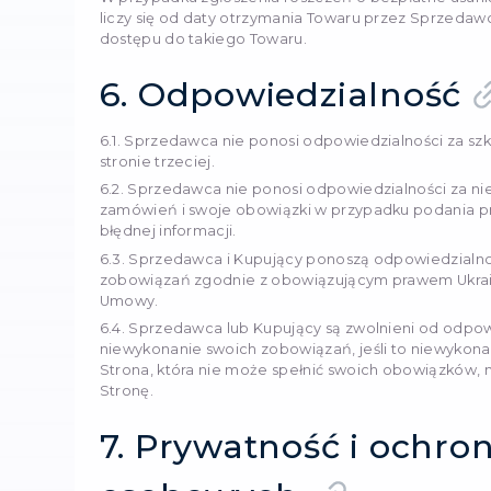
cenami proponowanymi pr
4.2. Aby Sprzedawca móg
musi podać wszystkie dane
Kupującego, a także wys
5. Zwracan
5.1. Kupujący ma prawo zw
zaspokoił go lub nie moż
właściwej jakości jest realiz
5.2. Cena towaru jest re
5.3. Zwrot towaru właściw
i nie jest zwracany przez
5.4. W przypadku wykryci
w sposób i w terminie ok
Sprzedawcy roszczenia ok
W przypadku zgłoszenia ro