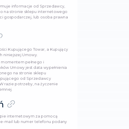
osób, zawarcie z Sprzedawcą umowy sprzedaży na o
arunkach zawartych w niniejszej Ofercie.
iekt umowy stron, który został wybrany przez nabywcę 
mieszczony w koszyku, lub już nabyty przez Nabywcę 
.
 strona sprzedawcy pod adresem
www.stableproxy.co
a umów sprzedaży detalicznej i hurtowej na podstaw
bywcę z opisem towaru oferowanego przez sprzedawc
czna pełnoletnia, która otrzymuje informacje od Sprz
up towaru prezentowanego na stronie sklepu inter
z prowadzeniem działalności gospodarczej, lub osob
dualny.
iot umowy
uje się przekazać do własności Kupującego Towar, a 