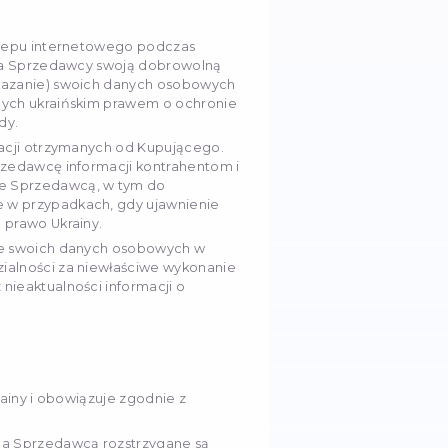
nia Towaru przez Sprzedawcę do swojej dyspozycji i f
u.
dzialność
si odpowiedzialności za szkody wyrządzone Kupując
i odpowiedzialności za niewłaściwe, nieumyślne spe
ki w przypadku podania przez Kupującego fałszywej
cy ponoszą odpowiedzialność za wykonanie swoich
wiązującym prawem Ukrainy i postanowieniami ninie
ący są zwolnieni od odpowiedzialności za pełne lub
iązań, jeśli to niewykonanie jest następstwem siły w
ełnić swoich obowiązków, niezwłocznie informuje o 