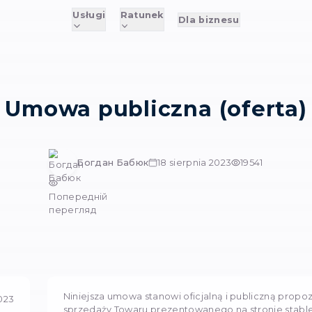
Usługi
Ratunek
D
Umowa publiczn
Богдан Бабюк
18 sie
Попередній
перегляд