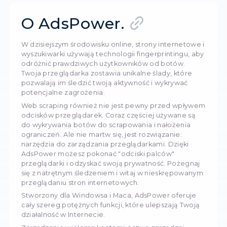
Uwolnij swój potencjał przeglądania dzięki AdsPo
8326
20 sierp
O AdsPower.
W dzisiejszym środowisku online, strony intern
wyszukiwarki używają technologii fingerprintin
odróżnić prawdziwych użytkowników od botów
Twoja przeglądarka zostawia unikalne ślady, k
pozwalają im śledzić twoją aktywność i wykryw