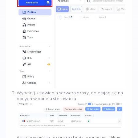
StableProxy
Niezależnie od tego, czy potrzebujesz
anonimowych serwerów serweryjnych,
Premium Business Solutions
, czy po pr
chcesz kupić tanie proxy - mamy wszystko
Zwykły
Prywatny
Rezydenci proxy
Mobilne pro
Ulepsz swoje doświadczenie online,
instalując AdsPower, najlepsze narzę
do zarządzania przeglądarkami. Aby
rozpocząć, wykonaj te proste kroki:
Pobierz
AdsPower
. Odwiedź oficjalną stronę
internetową i kliknij na link do pobrania, aby
narzędzie.