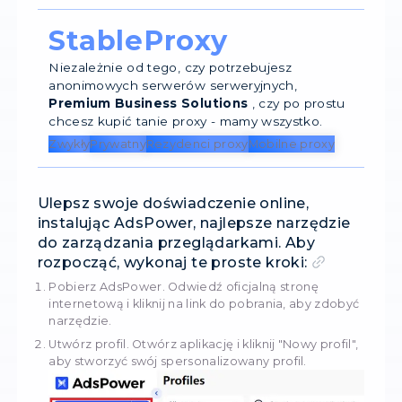
Ochrona fingerprintingu w przeglądarce: Bądź
przed technologiami rozpoznawania odciskó
palców w przeglądarkach.
AdsPower
pozwala 
ustawianie unikalnych odcisków palców przegl
dla każdego konta, zapewniając większą prywa
bezpieczeństwo.
Integracja z serwerem proxy: Weź swój
doświadczenie online pod swoją kontrolę, inte
serwery proxy. Ciesz się szybszym i bardziej
efektywnym przeglądaniem stron internetowy
przy jednoczesnym zachowaniu anonimowości
Odkryj niezliczone korzyści z
AdsPower
i
zrewolucjonizuj swoje przeglądanie stron
internetowych. Odwiedź ich oficjalną stronę, a
dowiedzieć się więcej i odkryć nowy poziom
doskonałości przeglądania strony internetowej. 
tutaj, aby rozpocząć.