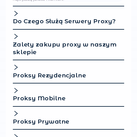
Uruchom przeglądarkę. Po prostu kliknij "Ot
sekcji "Tagi", aby rozpocząć sesję przeglądan