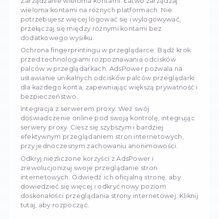
potencjalne zagrożenia.
Web scraping również nie jest pewny przed 
odcisków przeglądarek. Coraz częściej używan
do wykrywania botów do scrapowania i nałoże
ograniczeń. Ale nie martw się, jest rozwiązanie
narzędzia do zarządzania przeglądarkami. Dzi
AdsPower
możesz pokonać "odciski palców"
przeglądarki i odzyskać swoją prywatność. Po
się z natrętnym śledzeniem i witaj w nieskrę
przeglądaniu stron internetowych.
Stworzony dla Windowsa i Maca,
AdsPower
ofe
cały szereg potężnych funkcji, które ulepszają
działalność w Internecie.
Zarządzanie wieloma kontami: Łatwo zarządza
wieloma kontami na różnych platformach. Nie
potrzebujesz więcej logować się i wylogowywa
przełączaj się między różnymi kontami bez
dodatkowego wysiłku.