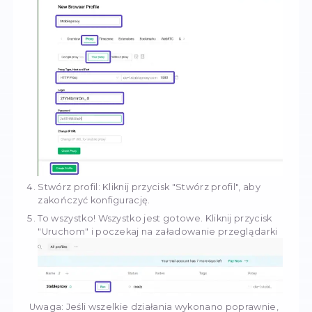
wydajność.
Jak używać proxy 
GoLogin?
Oto prosta instrukcja, jak korzystać z proxy w 
Uruchom GoLogin: Otwórz GoLogin
Zarejestruj się w aplikacji, aby utworzyć swój
pierwszy profil
Wprowadź ustawienia proxy za pomocą info
dostępnych na panelu sterowania.