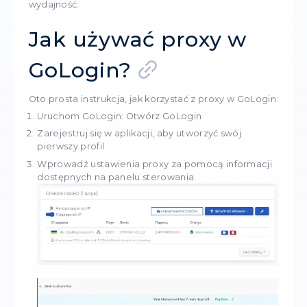
obszerną pulę wysokiej jakości serwerów proxy
mieszkań i centrów przetwarzania danych,
zapewniając niezawodność, szybkość i doskon
wydajność. Różnorodność puli serwerów proxy
zwiększa prywatność i pozwala użytkownikom 
wykrycia i blokowania adresów IP.
Automatyzacja i zarządzanie zadaniami: GoLo
oferuje możliwości automatyzacji pracy w Inte
co pozwala użytkownikom upraszczać wykony
powtarzających się zadań i oszczędzać czas. 
tworzyć i planować automatyczne akcje, naw
po stronach internetowych i interakcje z
formularzami internetowymi.
Ogólnie rzecz biorąc, GoLogin to kompleksow
rozwiązanie do integracji serwerów proxy, "o
palców" przeglądarek i zarządzania kontami, k
pozwala osobom prywatnym i firmom bezpiec
pracować w Internecie, zwiększać prywatność i