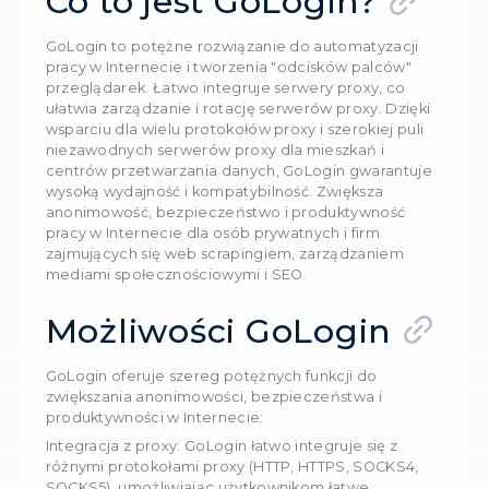
8504
20 sierp
Co to jest GoLogin?
GoLogin to potężne rozwiązanie do automatyz
pracy w Internecie i tworzenia "odcisków palc
przeglądarek. Łatwo integruje serwery proxy, 
ułatwia zarządzanie i rotację serwerów proxy. 
wsparciu dla wielu protokołów proxy i szerokiej
niezawodnych serwerów proxy dla mieszkań i
centrów przetwarzania danych, GoLogin gwar
wysoką wydajność i kompatybilność. Zwiększa