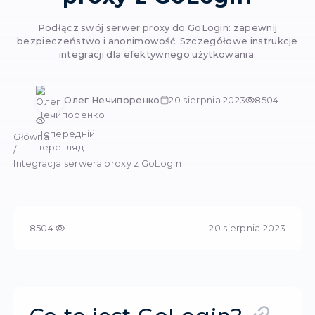
Integracja serwe
proxy z GoLogi
Podłącz swój serwer proxy do GoLogin: zap
bezpieczeństwo i anonimowość. Szczegółowe i
integracji dla efektywnego użytkowania
Олег Нечипоренко
20 sierpnia 2023
Попередній
Główna
перегляд
/
Integracja serwera proxy z GoLogin