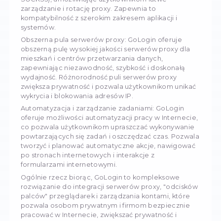
anonimowość, bezpieczeństwo i produktywno
pracy w Internecie dla osób prywatnych i firm
zajmujących się web scrapingiem, zarządzani
mediami społecznościowymi i SEO.
Możliwości GoLogi
GoLogin oferuje szereg potężnych funkcji do
zwiększania anonimowości, bezpieczeństwa i
produktywności w Internecie:
Integracja z proxy: GoLogin łatwo integruje się 
różnymi protokołami proxy (HTTP, HTTPS, SOC
SOCKS5), umożliwiając użytkownikom łatwe
zarządzanie i rotację proxy. Zapewnia to
kompatybilność z szerokim zakresem aplikacji 
systemów.
Obszerna pula serwerów proxy: GoLogin oferu