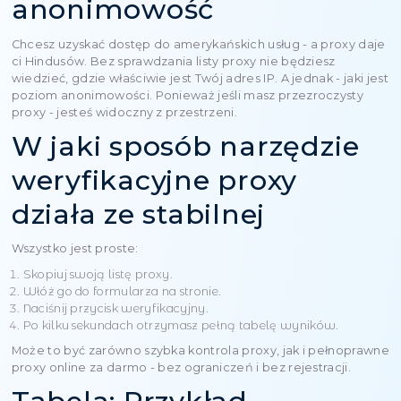
I to wszystko - poprzez sprawdzanie online proxy za
kliknięć. Po prostu wstawiasz IP: Port, kliknij „Sprawdź
kilka sekund widzisz całą prawdę.
Dlaczego ważne jest
sprawdzenie proxy pr
użyciem?
Bezpieczeństwo i spo
Korzystając z niezweryfikowanego serwera proxy,
podejmujesz ryzyko danych. Niektóre serwery prox
wypoczynkowe, zastępując IPS lub ogólnie przeka
wszystkie strony trzecie. Ale sprawdzenie proxy on
pozwala wykryć go przed opróżnieniem ważnych in
Prędkość i jakość