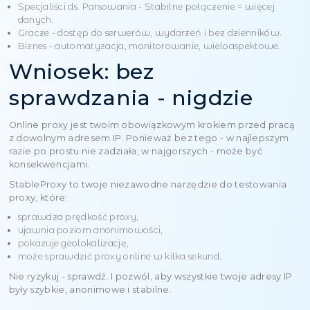
weryfikacyjne proxy
działa ze stabilnej
Wszystko jest proste:
Skopiuj swoją listę proxy.
Włóż go do formularza na stronie.
Naciśnij przycisk weryfikacyjny.
Po kilku sekundach otrzymasz pełną tabelę wynik
Może to być zarówno szybka kontrola proxy, jak i 
proxy online za darmo - bez ograniczeń i bez rejest
Tabela: Przykład
weryfikacji proxy
Proxy bez
Proxy Aft
Parametr