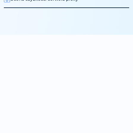
Specjaliści ds. Parsowania - Stabilne połączenie = 
danych.
Gracze - dostęp do serwerów, wydarzeń i bez dzi
Biznes - automatyzacja, monitorowanie, wieloasp
Wniosek: bez
sprawdzania - nigdzi
Online proxy jest twoim obowiązkowym krokiem p
z dowolnym adresem IP. Ponieważ bez tego - w n
razie po prostu nie zadziała, w najgorszych - może
konsekwencjami.
StableProxy to twoje niezawodne narzędzie do te
proxy, które:
sprawdza prędkość proxy,
ujawnia poziom anonimowości,
pokazuje geolokalizację,