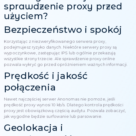
Proxy to specjalne narzędzie online, które pozwal
proxy lub sprawdzić proxy online bez instalowania
dodatkowego. Często nazywa się to proxy, proxy l
weryfikacja proxy. Jak nie jest nazwa: aby dowiedzie
twój adres IP jest żywy, anonimowy, stabilny i ogól
użyć.
Co dokładnie pokazuje kontrolę proxy:
czy proxy jest aktywny (tj. „Żywy” i odpowiada);
Jaka jest prędkość proxy - normalna lub powolna 
poniedziałek rano;
Typ proxy (HTTP, HTTPS, Socks4, Socks5);
Nie blokowany IP w bazach spamowych;
Geolokalizację adresów IP-jest to naprawdę Niemcy
gdzieś w Azji;
Przezroczysty / anonimowy / elity);
Opóźnienie połączenia (ping, opóźnienie);
Stabilność - czy połączenie spada co 3 sekundy.