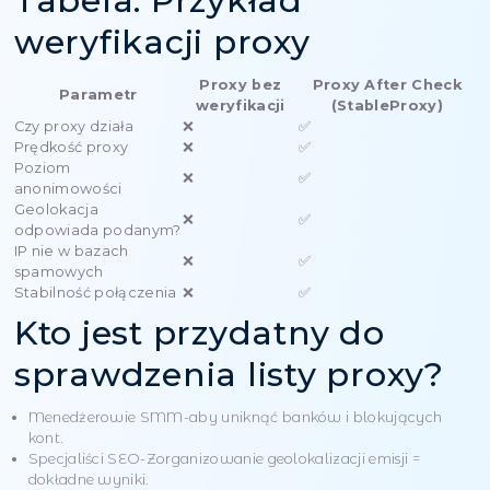
połączenia
Nawet najczęściej serwer Anonomas nie pomoże, je
prędkość proxy wynosi 10 kb/s. Dlatego kontrola pr
proxy jest obowiązkową częścią audytu. Pozwala z
jak wygodne będzie surfowanie lub parsowanie.
Geolokacja i
anonimowość
Chcesz uzyskać dostęp do amerykańskich usług - a
ci Hindusów. Bez sprawdzania listy proxy nie będzi
wiedzieć, gdzie właściwie jest Twój adres IP. A jednak
poziom anonimowości. Ponieważ jeśli masz przezr
proxy - jesteś widoczny z przestrzeni.
W jaki sposób narzęd