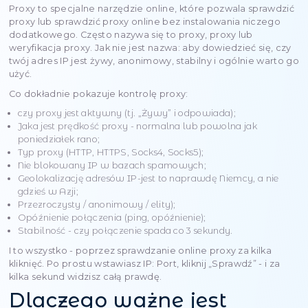
i jak to działa
Dzisiaj trudno wyobrazić sobie życie online bez
pełnomocnika. Pomagają ominąć, zachować anon
rozpocząć boty, automatyzację działań, sparowani
grać na serwerach innych regionów i wielu wszystki
coś: nie każdy proxy jest równie przydatny. I bez w
to, jak banalnie może to zabrzmieć przed użyciem 
sprawdzić proxy. Lepiej - cała lista jednocześnie.
Ok, ale jak to zrobić? Poprzez sprawdzenie proxy. D
jest to skomplikowane oprogramowanie, ale prost
kontrola proxy, która wykaże normalne IP lub zost
ze spamu przez długi czas.
Co to jest Checker Prox
dlaczego jest potrzeb