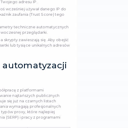
ane terminy. Na szczęście problem ten można rozwiąz
ażając niezawodne proxy dla SEO do swojego codzie
, dlaczego dochodzi do tych blokad i jak skonfigurowa
raudowe brały Twoje oprogramowanie za ruch genero
ieka.
arzędzia SEO blokują
ędzie do automatyzacji — nawet standardy branżowe, 
ak Checker — wysyła zapytania do serwerów z prędk
 byłby w stanie powtórzyć ręcznie w przeglądarce. G
 setki zapytań trafiających do bazy danych z jedneg
natychmiast uruchamiają alerty ochronne. Najczęstsze
ów CAPTCHA to:
(Rate Limiting):
Zapory sieciowe wykrywają anomal