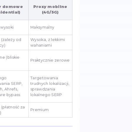
ęstotliwości pochodzącą z Twojego adresu IP.
a lub historia IP:
Jeśli ktoś wcześniej używał dane
mu lub ataków botów, wskaźnik zaufania (Trust Scor
a.
ów User-Agent:
Gdy parametry techniczne automa
onfiguracji standardowej, nowoczesnej przeglądarki.
 praca zostaje przerwana, a skrypty zawieszają się. 
 rozproszyć obciążenie na setki lub tysiące unikalny
y wybrać do automatyz
ie równe, jeśli chodzi o współpracę z platformami
e z darmowych list lub kupowanie najtańszych public
a czasu — 99% z nich znajduje się już na czarnych list