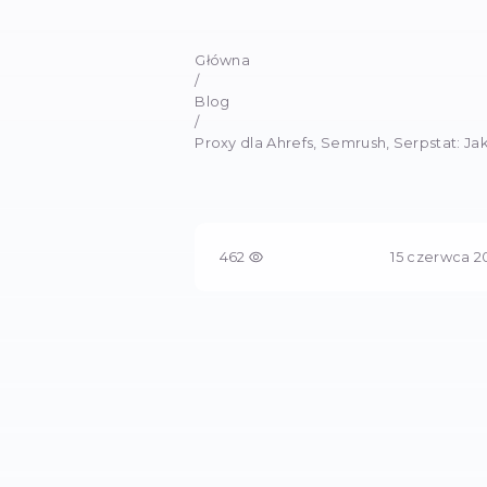
Proxy dl
Jak uniknąć blokad i k
Główna
/
Blog
/
Proxy dla Ahrefs, Semrush