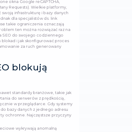
arzędzi SEO (Ahrefs,
erpstat): Jak uniknąć
 blokad
uje się pozycjonowaniem stron, doskonale zna to uc
s klastrowania słów kluczowych, ustawiasz skrypt d
ń lub pobierasz profil linków zwrotnych konkurencji,
je się w najmniej odpowiednim momencie. Zamiast
 wykresów widzisz nieskończone okna Google reCAPT
, co gorsza, błąd 429 (Too Many Requests). Wielkie pl
czy Serpstat, muszą chronić swoją infrastrukturę i baz
ycznym obciążeniem. Jednak dla specjalistów ds. l
ingowych i zespołów in-house takie ograniczenia ozn