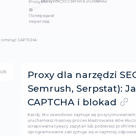
a narzędzi SEO (Ahrefs
uniknąć CAPTCH
omunikatów CAPTCHA podczas scrapowania? Niezawo
Sprawdź ofert
Proxychi
15 czerw
Попередній
перегляд
, Serpstat: Jak ominąć CAPTCHA