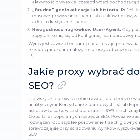
stratę czasu i niedotrzym
zawsze, wybierając i wdr
workflow. Przyjrzyjmy się
tak, aby algorytmy antyf
przez prawdziwego człow
Dlaczego n
zapytania?
Każde profesjonalne narz
Screaming Frog czy Netpe
której żaden człowiek nie
bezpieczeństwa rejestrują
IP w ciągu kilku sekund, 
pojawiania się komunikat
Limity częstotliwości 