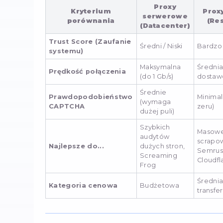
aktywność o wysokiej cz
„Brudna” geolokalizacj
masowego wysyłania spa
adresu drastycznie spad
Niezgodność nagłówk
zapytań różnią się od k
Wynik jest zawsze ten sam:
te zabezpieczenia, należy
IP.
Jakie prox
SEO?
Nie wszystkie proxy są sob
analitycznymi. Korzystani
adresów to całkowita strat