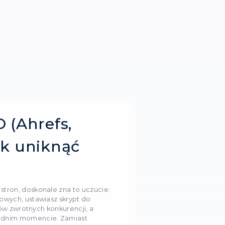
, Semrush, Serpstat):
A i blokad
dne domowe i mobilne proxy dla narzędzi SEO od S
ę!
ca 2026
462