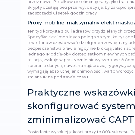
Najlepsze do...
Kategoria cenowa
StablePro
Serwery proxy z
Stabl
anonimowość online.
Zwykły
Prywatny
Rezyden
Proxy serwerowe: sz