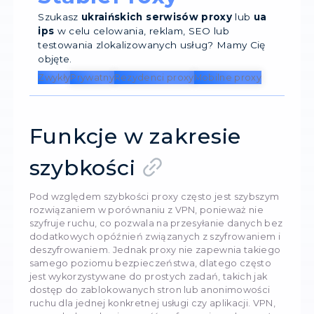
wszystkie Twoje działania mogą zostać
przechwycone, jeśli zły użytkownik ma dostęp
sieci pomiędzy Twoim urządzeniem a serwer
proxy. VPN tworzy specjalny, zaszyfrowany tun
między urządzeniem a serwerem VPN. cały
przesyłany tam ruch jest szyfrowany, co zapew
wysoki poziom bezpieczeństwa i maksymalną
poufność. VPN zastępuje rzeczywisty adres IP
adresem serwera VPN, podobnie jak proxy, ale
tym Twój ruch jest chroniony przed przechwy
StableProxy
Szukasz
ukraińskich serwisów proxy
lu
ips
w celu celowania, reklam, SEO lub
testowania zlokalizowanych usług? Mamy 
objęte.