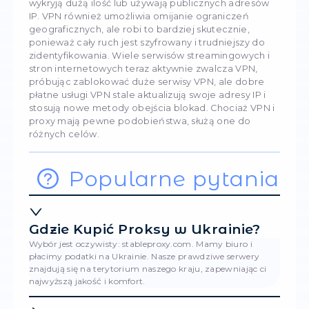
ze względu na konieczność szyfrowania ruchu
być wolniejszy, szczególnie jeśli łączysz się z
odległymi serwerami lub używasz zaawansow
protokołów szyfrowania. Jednak wiele nowoc
usług VPN zoptymalizowało swoje technologie
zapewnić szybkie połączenia nawet podczas
szyfrowania ruchu, a nowoczesne serwery mo
prawie nie wpływać na szybkość przeglądania.
Jaka jest różnica w
zakresie omijania
blokad?
Serwery proxy często są wykorzystywane do o
różnych ograniczeń geograficznych lub filtracji 
na przykład do dostępu do platform streamin