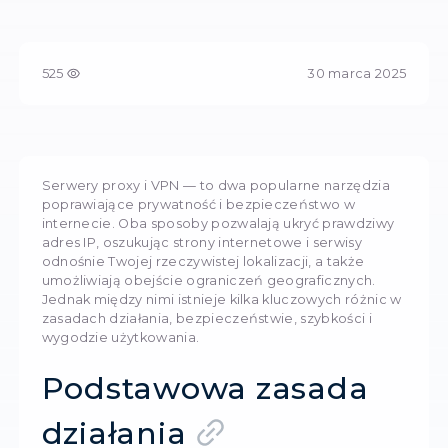
Попередній
Główna
перегляд
/
Сучасний обхід блокувань - Яка різниця між VPN 
525
30 mar
Serwery proxy i VPN — to dwa popularne narz
poprawiające prywatność i bezpieczeństwo w
internecie. Oba sposoby pozwalają ukryć praw
adres IP, oszukując strony internetowe i serwis
odnośnie Twojej rzeczywistej lokalizacji, a takż