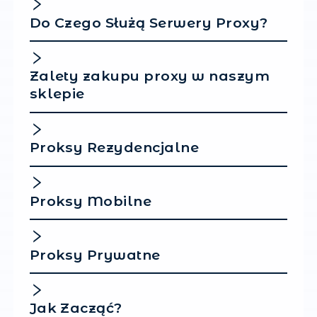
takich jak Netflix, YouTube czy innych stron, kt
mogą ograniczać dostęp w zależności od Twoj
lokalizacji. Jednak niektóre serwisy aktywnie b
ruch pochodzący z serwerów proxy, szczególni
wykryją dużą ilość lub używają publicznych ad
IP. VPN również umożliwia omijanie ogranicze
geograficznych, ale robi to bardziej skutecznie
ponieważ cały ruch jest szyfrowany i trudniejsz
zidentyfikowania. Wiele serwisów streamingow
stron internetowych teraz aktywnie zwalcza V
próbując zablokować duże serwisy VPN, ale d
płatne usługi VPN stale aktualizują swoje adresy
stosują nowe metody obejścia blokad. Chociaż
proxy mają pewne podobieństwa, służą one d
różnych celów.
Popularne pyta