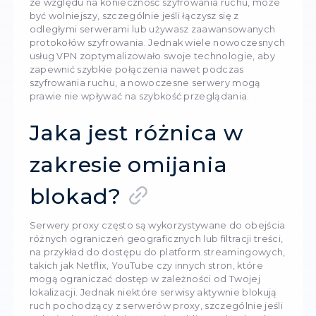
Zwykły
Prywatny
Rezydenci proxy
Mobilne pro
Funkcje w zakresie
szybkości
Pod względem szybkości proxy często jest sz
rozwiązaniem w porównaniu z VPN, ponieważ 
szyfruje ruchu, co pozwala na przesyłanie dan
dodatkowych opóźnień związanych z szyfrowa
deszyfrowaniem. Jednak proxy nie zapewnia t
samego poziomu bezpieczeństwa, dlatego cz
jest wykorzystywane do prostych zadań, takich
dostęp do zablokowanych stron lub anonimow
ruchu dla jednej konkretnej usługi czy aplikacji