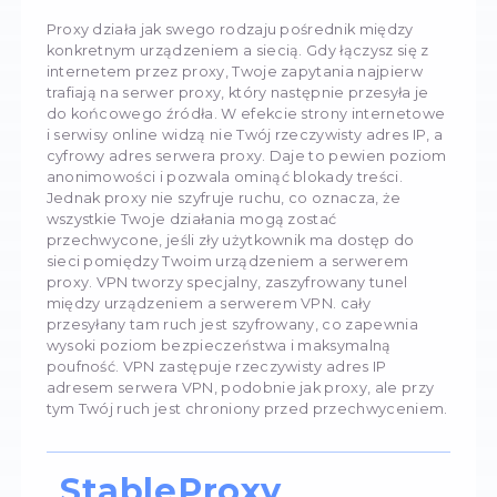
umożliwiają obejście ograniczeń geograficzny
Jednak między nimi istnieje kilka kluczowych r
zasadach działania, bezpieczeństwie, szybkości
wygodzie użytkowania.
Podstawowa zasad
działania
Proxy działa jak swego rodzaju pośrednik mię
konkretnym urządzeniem a siecią. Gdy łączysz 
internetem przez proxy, Twoje zapytania najp
trafiają na serwer proxy, który następnie przesy
do końcowego źródła. W efekcie strony inter
i serwisy online widzą nie Twój rzeczywisty adre
cyfrowy adres serwera proxy. Daje to pewien
anonimowości i pozwala ominąć blokady treści
Jednak proxy nie szyfruje ruchu, co oznacza, ż