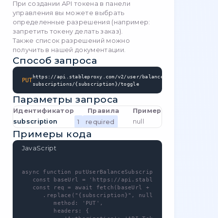
   const baseUrl = 'https://api.stableproxy
   const req = await fetch(baseUrl + '/user
      .replace("{id}", 38), {

         method: 'GET',

         headers: {

            'Authorization': 'API-Token [YO
            'Content-Type': 'application/jso
         }

      }

   );

   const res = await req.json();

}
Примеры ответов
Success response
Unsubscribe
-
DELETE
/
user/balance-