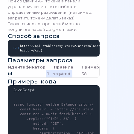
обязательно
status
Не
nullable
numeric
обязательно
search
Не
nullable
string
обязательно
redirect-url
Не
nullable
url
обязательно
per-page
Не
nullable
integer
обязательно
page
Не
nullable
integer
обязательно
nullable
string
sort-by
Не
обязательно
app\_validators\_ex_in_rule
nullable
string
sort-order
Не
обязательно
in:asc, desc
Примеры кода
JavaScript