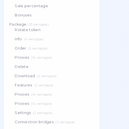
Available geo services
Config
Purchase
Sale percentage
Bonuses
Package
(
33
методов
)
Rotate token
Info
(
4
методов
)
Order
(
5
методов
)
Proxies
(
14
методов
)
Delete
Download
(
2
методов
)