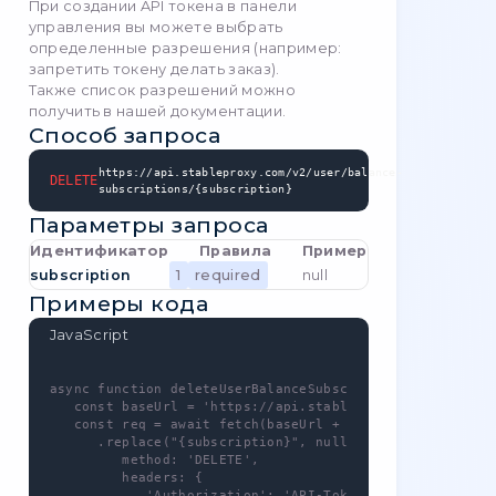
   const res = await req.json();

}
Примеры ответов
Success response
View balance history entry
-
GET
/
user/balance-history/{id}
Для этого метода – нужна авторизация!
Вы можете использовать собственный
ключ API, который можно получить в
панели управления
.
Для этого метода - нужны разрешения -
balance.history