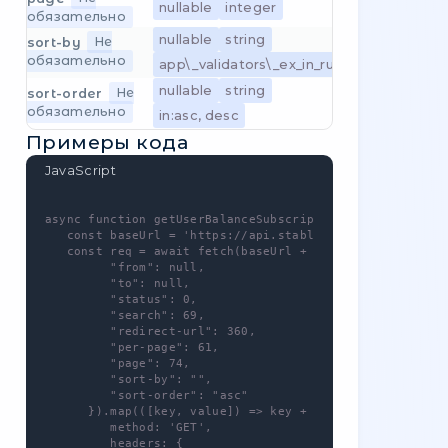
            'Content-Type': 'application/jso
         }

      }

   );

   const res = await req.json();

}
Примеры ответов
Success response
Get user balance subscriptions
-
GET
/
user/balance-subscriptions
Для этого метода – нужна авторизация!
Вы можете использовать собственный
ключ API, который можно получить в
панели управления
.