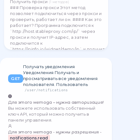
(
1
методов
)
Упаковка
(
15
методов
)
Информация Отмена неактивного
пакета (без прокси), при этом деньги
Заказ Это продление пакета на
возвращаются)
(
4
методов
)
следующий период. Для продления
Прокси-серверы
(
14
методов
)
пакета необходимо __money__.
(
5
методов
)
Удалить
Особенности
(
2
методов
)
Прокси-серверы
(
14
методов
)
Прокси-серверы
(
14
методов
)
Получить прокси
(
1
методов
)
### Проверка прокси Этот метод
позволяет подключиться через прокси и
проверить, работает ли он. #### Как это
работает? Программа подключится к