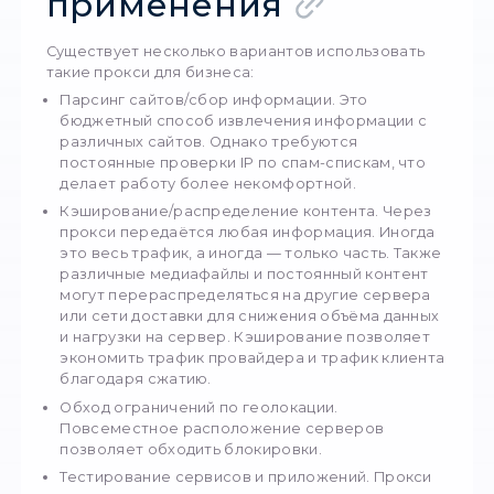
другими прокси, а также выполнение люб
бизнес-задач. При этом адреса таких про
легко вычленяются и часто блокируются.
StableProxy
StableProxy
— это именно то решение,
которое даёт тебе полный контроль,
гибкость и анонимность в сети.
Обычные
Частные
Резидентские прокси
Мобильные прокси
Возможности