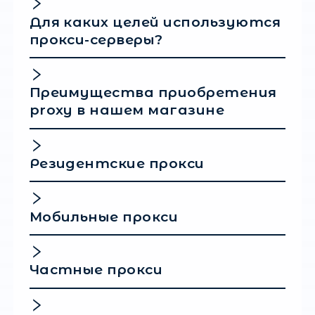
рекомендации
Для эффективного использования датацен
прокси рекомендуется:
Использовать прокси стоит преимуществ
для личных целей (предпочтительно для 
с большим объёмом данных), поскольку эт
самый надёжный вариант для автоматизац
Следите за качеством трафика и
автоматизированных запросов (рекоменд
соблюдать большие перерывы между
запросами).
Не следует выбирать датацентровые прок
крупных бизнес-задач, поскольку велики 
ошибок и проблем. Вместо этого лучше
использовать альтернативные варианты.