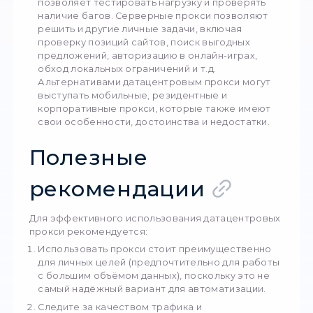
применения
Существует несколько вариантов использо
такие прокси для бизнеса:
Парсинг сайтов/сбор информации. Это
бюджетный способ извлечения информац
различных сайтов. Однако требуются
постоянные проверки IP по спам-спискам,
делает работу более некомфортной.
Кэширование/распределение контента. 
прокси передаётся любая информация. И
это весь трафик, а иногда — только часть.
различные медиафайлы и постоянный кон
могут перераспределяться на другие се
или сети доставки для снижения объёма 
и нагрузки на сервер. Кэширование позв
экономить трафик провайдера и трафик к
благодаря сжатию.