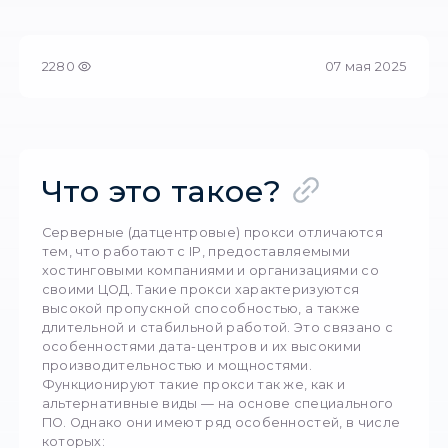
Предпросмотр
Главная
/
Серверные прокси
2280
07 м
Что это такое?
Серверные (датцентровые) прокси отлича
тем, что работают с IP, предоставляемыми