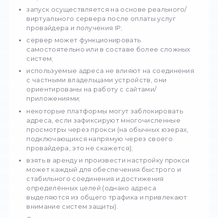
хостинговыми компаниями и организациями
своими ЦОД. Такие прокси характеризуютс
высокой пропускной способностью, а такж
длительной и стабильной работой. Это связ
особенностями дата-центров и их высоким
производительностью и мощностями.
Функционируют такие прокси так же, как и
альтернативные виды — на основе специал
ПО. Однако они имеют ряд особенностей, в
которых:
запуск осуществляется на основе реальн
виртуального сервера после оплаты услу
провайдера и получения IP;
сервер может функционировать
самостоятельно или в составе более сл
систем;
используемые адреса не влияют на соед
с частными владельцами устройств, они