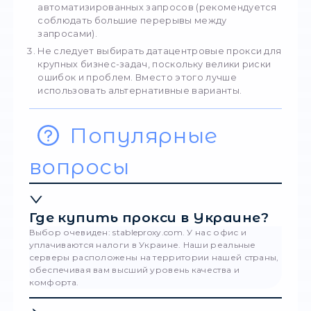
Обход ограничений по геолокации.
Повсеместное расположение серверов
позволяет обходить блокировки.
Тестирование сервисов и приложений. П
позволяет тестировать нагрузку и провер
наличие багов. Серверные прокси позво
решить и другие личные задачи, включая
проверку позиций сайтов, поиск выгодных
предложений, авторизацию в онлайн-игра
обход локальных ограничений и т.д.
Альтернативами датацентровым прокси м
выступать мобильные, резидентные и
корпоративные прокси, которые также и
свои особенности, достоинства и недоста
Полезные