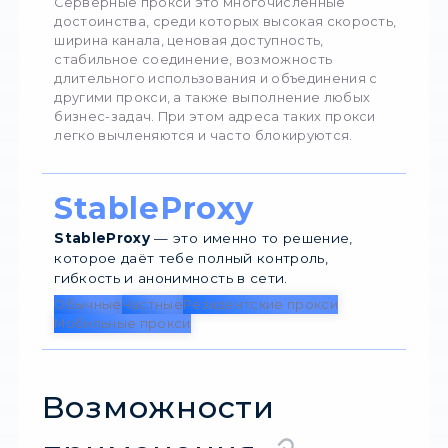
ориентированы на работу с сайтами/
приложениями;
некоторые платформы могут заблокиров
адреса, если зафиксируют многочисленн
просмотры через прокси (на обычных юзе
подключающихся напрямую через своего
провайдера, это не скажется);
взять в аренду и произвести настройку п
может каждый для обеспечения быстрого
стабильного соединения и достижения
определённых целей (однако адреса
выделяются из общего трафика и привле
внимание систем защиты).
Серверные прокси это
многочисленные
достоинства, среди которых высокая скор
ширина канала, ценовая доступность,
стабильное соединение, возможность
длительного использования и объединени